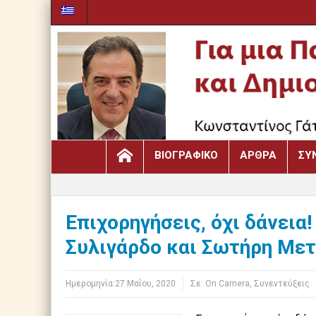
ΒΙΟΓΡΑΦΙΚΌ
ΆΡΘΡΑ
ΣΥ
Επιχορηγήσεις, όχι δάνεια
Συλιγάρδο και Σωτήρη Μετα
Ημερομηνία:
27 Μαΐου, 2020
Σε:
Οn Camera
,
Συνεντεύξεις