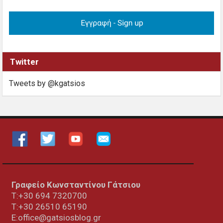
Twitter
Tweets by @kgatsios
Γραφείο Κωνσταντίνου Γάτσιου
Τ:+30 694 7320700
T:+30
26510 65190
E:office@gatsiosblog.gr