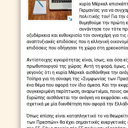
κυρία Μέρκελ επισκέπτ
Γερμανίας για να συγχα
πολιτικής του! Για την 
θυμηθούμε την πρώτη ε
συνάντησε τον τότε π
οξυδέρκεια και ευθυκρισία τον συνεχάρη για τις 
αναπτυξιακές επιδόσεις που η ελληνική οικονομί
επιδόσεις που οδήγησαν τη χώρα στη χρεοκοπία 
Αντίστοιχης εγκυρότητας είναι, ίσως, και όσα ε
πρωθυπουργού της χώρας. Αυτή τη φορά, όμως, υ
γεγονός ότι η κυρία Μέρκελ αισθάνθηκε την ανά
Τσίπρα για τη σύναψη της «Συμφωνίας των Πρεσ
ένα θέμα που αφορά τον ίδιο άμεσα. Και την εκφ
συγκεκριμένη περίπτωση, αναρωτιέμαι, ποιος ακ
Ευρώπης αισθάνεται την ανάγκη να εκφράσει «ε
σχετικά με μία διευθέτηση που αφορά την Ελλάδα
Όπως επίσης είναι καταπληκτικό το να θεωρείτα
των Πρεσπών» θα έχει σημαντικές ευεργετικές 