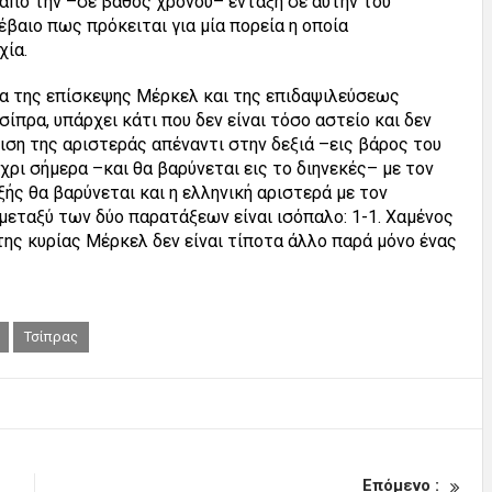
ι από την –σε βάθος χρόνου– ένταξη σε αυτήν του
βαιο πως πρόκειται για μία πορεία η οποία
χία.
 της επίσκεψης Μέρκελ και της επιδαψιλεύσεως
πρα, υπάρχει κάτι που δεν είναι τόσο αστείο και δεν
ριση της αριστεράς απέναντι στην δεξιά –εις βάρος του
χρι σήμερα –και θα βαρύνεται εις το διηνεκές– με τον
ής θα βαρύνεται και η ελληνική αριστερά με τον
μεταξύ των δύο παρατάξεων είναι ισόπαλο: 1-1. Χαμένος
της κυρίας Μέρκελ δεν είναι τίποτα άλλο παρά μόνο ένας
Τσίπρας
Επόμενο :