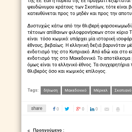
της ΕΕ. Εάν η πορεία τής ΕΕ πράγματι εξαρτάτα
ψευδώνυμου κράτους των Σκοπίων, τότε είναι βέ
κατευθύνεται προς το μηδέν και προς την αποτυ
Δυστυχώς κάτω από την θλιβερή φαρσοκωμωδία
τέτοιων απίθανων φιλοφρονήσεων στον κύριο Τσί
είναι τόσο κωμικό: υπάρχει μία ιστορική ισοφά
έθνους, βεβαίως. Η ελληνική δεξιά βαρυνόταν μέ
ενδοτισμό της στο Κυπριακό. Από εδώ και στο εξ
ενδοτισμό της στο Μακεδονικό. Το αποτέλεσμα 
όμως είναι το ελληνικό έθνος. Τα συγχαρητήρια 
θλιβερός όσο και κωμικός επίλογος.
Tags:
δήλωση
Μακεδονικό
Μέρκελ
Σκοπιανό
share
0
0
0
Προηγούμενο :