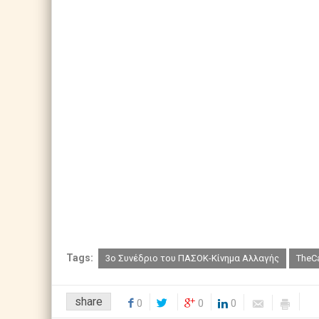
Tags:
3ο Συνέδριο του ΠΑΣΟΚ-Κίνημα Αλλαγής
TheCa
share
0
0
0