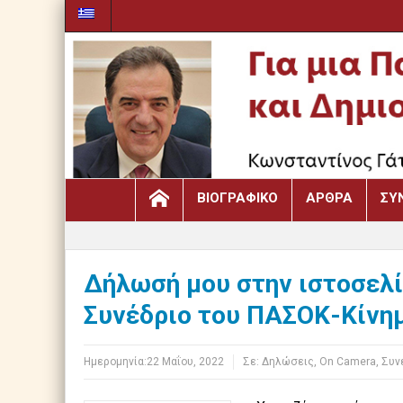
ΒΙΟΓΡΑΦΙΚΌ
ΆΡΘΡΑ
ΣΥ
Δήλωσή μου στην ιστοσελίδα
Συνέδριο του ΠΑΣΟΚ-Κίνη
Ημερομηνία:
22 Μαΐου, 2022
Σε:
Δηλώσεις
,
Οn Camera
,
Συν