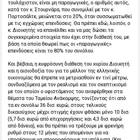
τουλάχιστον, είναι μη παραγωγικές, ο αριθμός αυτός,
κατά τον κ. Στουρνάρα, που συνομιλεί με τον κ.
Πορτοσάλτε, μειώνεται στο 20%, όταν συσσωματωθεί
με τις εγχώριες επενδύσεις. Θα πρέπει εδώ, λοιπόν, ο
κ. Διοικητής να επανέλθει και να μας δώσει τα
συγκεκριμένα στοιχεία που έχει στην διάθεσή του, με
βάση τα οποία θεωρεί πως οι «παραγωγικές»
επενδύσεις είναι το 80% του συνόλου.
Και βέβαια, η ευφρόσυνη διάθεση του κυρίου Διοικητή
και η αισιοδοξία του για το μέλλον της ελληνικής
οικονομίας θα έπρεπε να μετριασθούν εν τινί μέτρω,
συνδυαζόμενα με τον ρεαλισμό και τον σκεπτικισμό
με τον οποίον ο υφιστάμενος του αναφέρθηκε στα
θέματα του Ταμείου Ανάκαμψης, τονίζοντας ότι από
τα εν συνόλω 36 δισ. ευρώ, στους τελικούς
δικαιούχους μέχρι στιγμής έχουν φθάσει μόνο 10 δισ.
(5,7 δισ. ευρώ από επιχορηγήσεις και 4,3 δισ. ευρώ
από δάνεια), και θα πρέπει να τρέξουμε με φρενήρη
ρυθμό στους 12 μήνες που απομένουν για να
μπορέσουμε να απορροφήσουμε τα υπόλοιπα. (Και,