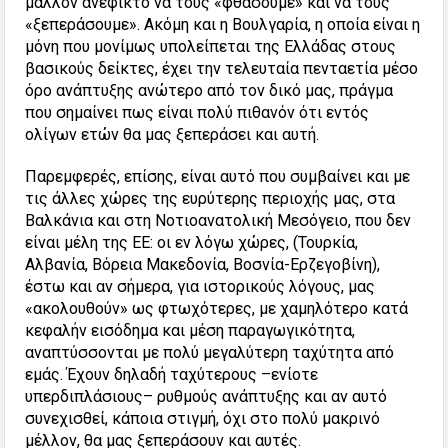
μάλλον ανέφικτο να τους «φθάσουμε» και να τους
«ξεπεράσουμε». Ακόμη και η Βουλγαρία, η οποία είναι η
μόνη που μονίμως υπολείπεται της Ελλάδας στους
βασικούς δείκτες, έχει την τελευταία πενταετία μέσο
όρο ανάπτυξης ανώτερο από τον δικό μας, πράγμα
που σημαίνει πως είναι πολύ πιθανόν ότι εντός
ολίγων ετών θα μας ξεπεράσει και αυτή.
Παρεμφερές, επίσης, είναι αυτό που συμβαίνει και με
τις άλλες χώρες της ευρύτερης περιοχής μας, στα
Βαλκάνια και στη Νοτιοανατολική Μεσόγειο, που δεν
είναι μέλη της ΕΕ: οι εν λόγω χώρες, (Τουρκία,
Αλβανία, Βόρεια Μακεδονία, Βοσνία-Ερζεγοβίνη),
έστω και αν σήμερα, για ιστορικούς λόγους, μας
«ακολουθούν» ως φτωχότερες, με χαμηλότερο κατά
κεφαλήν εισόδημα και μέση παραγωγικότητα,
αναπτύσσονται με πολύ μεγαλύτερη ταχύτητα από
εμάς. Έχουν δηλαδή ταχύτερους –ενίοτε
υπερδιπλάσιους– ρυθμούς ανάπτυξης και αν αυτό
συνεχισθεί, κάποια στιγμή, όχι στο πολύ μακρινό
μέλλον, θα μας ξεπεράσουν και αυτές.