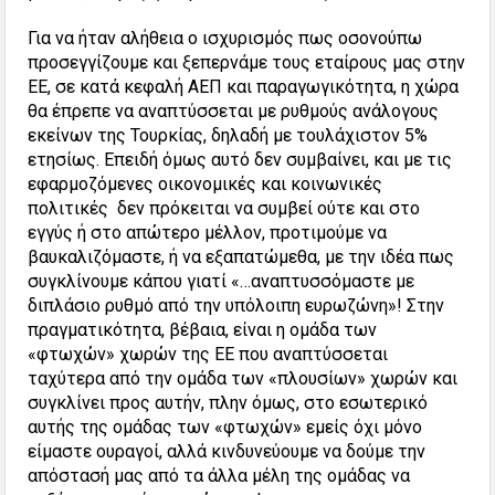
Για να ήταν αλήθεια ο ισχυρισμός πως οσονούπω
προσεγγίζουμε και ξεπερνάμε τους εταίρους μας στην
ΕΕ, σε κατά κεφαλή ΑΕΠ και παραγωγικότητα, η χώρα
θα έπρεπε να αναπτύσσεται με ρυθμούς ανάλογους
εκείνων της Τουρκίας, δηλαδή με τουλάχιστον 5%
ετησίως. Επειδή όμως αυτό δεν συμβαίνει, και με τις
εφαρμοζόμενες οικονομικές και κοινωνικές
πολιτικές δεν πρόκειται να συμβεί ούτε και στο
εγγύς ή στο απώτερο μέλλον, προτιμούμε να
βαυκαλιζόμαστε, ή να εξαπατώμεθα, με την ιδέα πως
συγκλίνουμε κάπου γιατί «…αναπτυσσόμαστε με
διπλάσιο ρυθμό από την υπόλοιπη ευρωζώνη»! Στην
πραγματικότητα, βέβαια, είναι η ομάδα των
«φτωχών» χωρών της ΕΕ που αναπτύσσεται
ταχύτερα από την ομάδα των «πλουσίων» χωρών και
συγκλίνει προς αυτήν, πλην όμως, στο εσωτερικό
αυτής της ομάδας των «φτωχών» εμείς όχι μόνο
είμαστε ουραγοί, αλλά κινδυνεύουμε να δούμε την
απόστασή μας από τα άλλα μέλη της ομάδας να