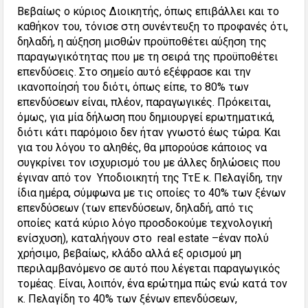
Βεβαίως ο κύριος Διοικητής, όπως επιβάλλει και το
καθήκον του, τόνισε στη συνέντευξη το προφανές ότι,
δηλαδή, η αύξηση μισθών προϋποθέτει αύξηση της
παραγωγικότητας που με τη σειρά της προϋποθέτει
επενδύσεις. Στο σημείο αυτό εξέφρασε και την
ικανοποίησή του διότι, όπως είπε, το 80% των
επενδύσεων είναι, πλέον, παραγωγικές. Πρόκειται,
όμως, για μία δήλωση που δημιουργεί ερωτηματικά,
διότι κάτι παρόμοιο δεν ήταν γνωστό έως τώρα. Και
για του λόγου το αληθές, θα μπορούσε κάποιος να
συγκρίνει τον ισχυρισμό του με άλλες δηλώσεις που
έγιναν από τον Υποδιοικητή της ΤτΕ κ. Πελαγίδη, την
ίδια ημέρα, σύμφωνα με τις οποίες το 40% των ξένων
επενδύσεων (των επενδύσεων, δηλαδή, από τις
οποίες κατά κύριο λόγο προσδοκούμε τεχνολογική
ενίσχυση), καταλήγουν στο real estate –έναν πολύ
χρήσιμο, βεβαίως, κλάδο αλλά εξ ορισμού μη
περιλαμβανόμενο σε αυτό που λέγεται παραγωγικός
τομέας. Είναι, λοιπόν, ένα ερώτημα πώς ενώ κατά τον
κ. Πελαγίδη το 40% των ξένων επενδύσεων,