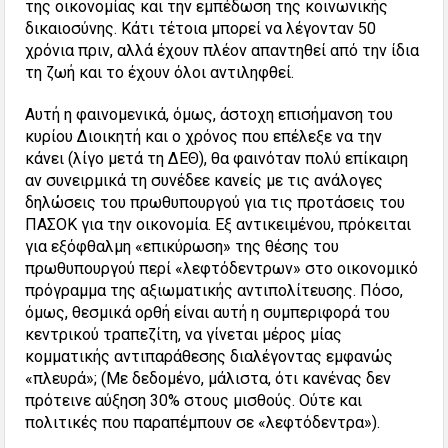
της οικονομίας και την εμπέδωση της κοινωνικής
δικαιοσύνης. Κάτι τέτοια μπορεί να λέγονταν 50
χρόνια πριν, αλλά έχουν πλέον απαντηθεί από την ίδια
τη ζωή και το έχουν όλοι αντιληφθεί.
Αυτή η φαινομενικά, όμως, άστοχη επισήμανση του
κυρίου Διοικητή και ο χρόνος που επέλεξε να την
κάνει (λίγο μετά τη ΔΕΘ), θα φαινόταν πολύ επίκαιρη
αν συνειρμικά τη συνέδεε κανείς με τις ανάλογες
δηλώσεις του πρωθυπουργού για τις προτάσεις του
ΠΑΣΟΚ για την οικονομία. Εξ αντικειμένου, πρόκειται
για εξόφθαλμη «επικύρωση» της θέσης του
πρωθυπουργού περί «λεφτόδεντρων» στο οικονομικό
πρόγραμμα της αξιωματικής αντιπολίτευσης. Πόσο,
όμως, θεσμικά ορθή είναι αυτή η συμπεριφορά του
κεντρικού τραπεζίτη, να γίνεται μέρος μίας
κομματικής αντιπαράθεσης διαλέγοντας εμφανώς
«πλευρά»; (Με δεδομένο, μάλιστα, ότι κανένας δεν
πρότεινε αύξηση 30% στους μισθούς. Ούτε και
πολιτικές που παραπέμπουν σε «λεφτόδεντρα»).