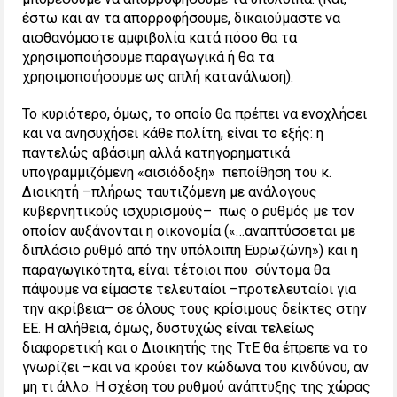
έστω και αν τα απορροφήσουμε, δικαιούμαστε να
αισθανόμαστε αμφιβολία κατά πόσο θα τα
χρησιμοποιήσουμε παραγωγικά ή θα τα
χρησιμοποιήσουμε ως απλή κατανάλωση).
Το κυριότερο, όμως, το οποίο θα πρέπει να ενοχλήσει
και να ανησυχήσει κάθε πολίτη, είναι το εξής: η
παντελώς αβάσιμη αλλά κατηγορηματικά
υπογραμμιζόμενη «αισιόδοξη» πεποίθηση του κ.
Διοικητή –πλήρως ταυτιζόμενη με ανάλογους
κυβερνητικούς ισχυρισμούς– πως ο ρυθμός με τον
οποίον αυξάνονται η οικονομία («…αναπτύσσεται με
διπλάσιο ρυθμό από την υπόλοιπη Ευρωζώνη») και η
παραγωγικότητα, είναι τέτοιοι που σύντομα θα
πάψουμε να είμαστε τελευταίοι –προτελευταίοι για
την ακρίβεια– σε όλους τους κρίσιμους δείκτες στην
ΕΕ. Η αλήθεια, όμως, δυστυχώς είναι τελείως
διαφορετική και ο Διοικητής της ΤτΕ θα έπρεπε να το
γνωρίζει –και να κρούει τον κώδωνα του κινδύνου, αν
μη τι άλλο. Η σχέση του ρυθμού ανάπτυξης της χώρας