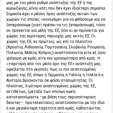
μας με τον μέσο ρυθμό ανάπτυξης της ΕΕ ή της
ευρωζώνης, είναι κάτι που δεν έχει ιδιαίτερη σημασία.
Σημασία έχει ο μέσος όρος ανάπτυξης αυτών των
χωρών τις οποίες «κυνηγάμε» για να φθάσουμε και να
ξεπεράσουμε (γιατί πρέπει να τις ξεπεράσουμε), τόσο
αν πρόκειται για μέλη της ΕΕ, όσο κι αν πρόκειται για
χώρες της ευρύτερης περιοχής μας εκτός ΕΕ. Οι
χώρες της ΕΕ, εν πρώτοις, ως επί το πλείστον
(Κροατία, Λιθουανία, Πορτογαλία, Σλοβενία, Ρουμανία,
Πολωνία, Μάλτα, Κύπρος) αναπτύσσονται είτε εξ ίσου
γρήγορα με εμάς, είτε και γρηγορότερα από εμάς. Η
«ταχύτερη από τον μέσο όρο της ΕΕ» ανάπτυξή μας,
οφείλεται στο γεγονός πως οι πιο αναπτυγμένες
χώρες της ΕΕ, όπως η Γερμανία, η Γαλλία, η Ιταλία ή η
Αυστρία βρίσκονται σε φάση στασιμότητας. Οι
πλείστες, λιγότερο αναπτυγμένες χώρες της ΕΕ,
αντιθέτως, (μεταξύ των οποίων εμείς
κατατασσόμαστε –με βάση τους περισσότερους
δείκτες– προτελευταίοι), αναπτύσσονται με την ίδια
ή και μεγαλύτερη ταχύτητα από εμάς, καθιστώντας