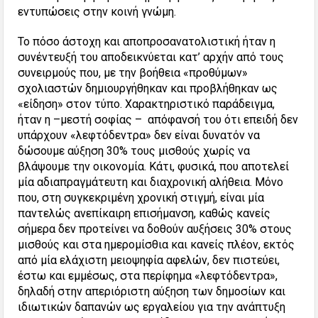
εντυπώσεις στην κοινή γνώμη.
Το πόσο άστοχη και αποπροσανατολιστική ήταν η
συνέντευξή του αποδεικνύεται κατ’ αρχήν από τους
συνειρμούς που, με την βοήθεια «προθύμων»
σχολιαστών δημιουργήθηκαν και προβλήθηκαν ως
«είδηση» στον τύπο. Χαρακτηριστικό παράδειγμα,
ήταν η –μεστή σοφίας – απόφανσή του ότι επειδή δεν
υπάρχουν «λεφτόδεντρα» δεν είναι δυνατόν να
δώσουμε αύξηση 30% τους μισθούς χωρίς να
βλάψουμε την οικονομία. Κάτι, φυσικά, που αποτελεί
μία αδιαπραγμάτευτη και διαχρονική αλήθεια. Μόνο
που, στη συγκεκριμένη χρονική στιγμή, είναι μία
παντελώς ανεπίκαιρη επισήμανση, καθώς κανείς
σήμερα δεν προτείνει να δοθούν αυξήσεις 30% στους
μισθούς και στα ημερομίσθια και κανείς πλέον, εκτός
από μία ελάχιστη μειοψηφία αφελών, δεν πιστεύει,
έστω και εμμέσως, στα περίφημα «λεφτόδεντρα»,
δηλαδή στην απεριόριστη αύξηση των δημοσίων και
ιδιωτικών δαπανών ως εργαλείου για την ανάπτυξη