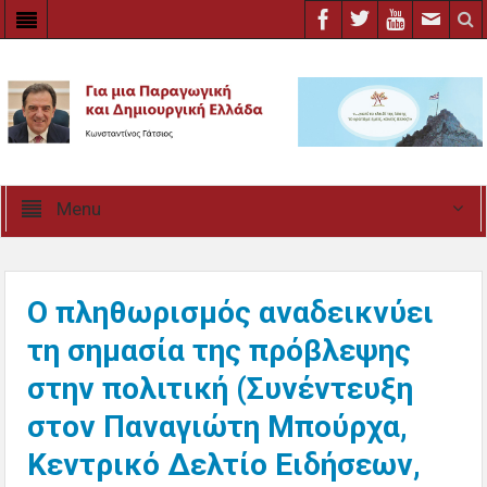
Menu
Ο πληθωρισμός αναδεικνύει
τη σημασία της πρόβλεψης
στην πολιτική (Συνέντευξη
στον Παναγιώτη Μπούρχα,
Κεντρικό Δελτίο Ειδήσεων,