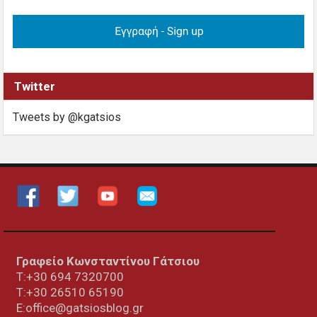
Twitter
Tweets by @kgatsios
Γραφείο Κωνσταντίνου Γάτσιου
Τ:+30 694 7320700
T:+30
26510 65190
E:office@gatsiosblog.gr