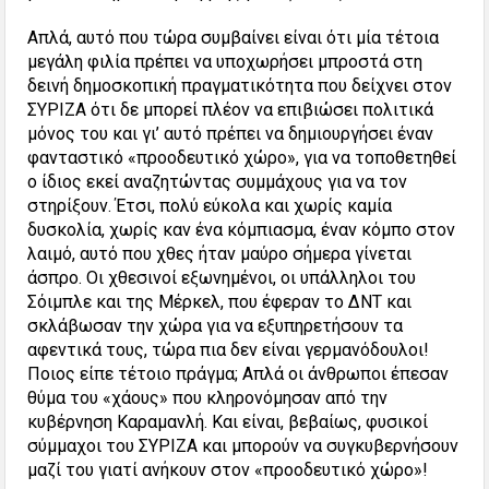
Απλά, αυτό που τώρα συμβαίνει είναι ότι μία τέτοια
μεγάλη φιλία πρέπει να υποχωρήσει μπροστά στη
δεινή δημοσκοπική πραγματικότητα που δείχνει στον
ΣΥΡΙΖΑ ότι δε μπορεί πλέον να επιβιώσει πολιτικά
μόνος του και γι’ αυτό πρέπει να δημιουργήσει έναν
φανταστικό «προοδευτικό χώρο», για να τοποθετηθεί
ο ίδιος εκεί αναζητώντας συμμάχους για να τον
στηρίξουν. Έτσι, πολύ εύκολα και χωρίς καμία
δυσκολία, χωρίς καν ένα κόμπιασμα, έναν κόμπο στον
λαιμό, αυτό που χθες ήταν μαύρο σήμερα γίνεται
άσπρο. Οι χθεσινοί εξωνημένοι, οι υπάλληλοι του
Σόιμπλε και της Μέρκελ, που έφεραν το ΔΝΤ και
σκλάβωσαν την χώρα για να εξυπηρετήσουν τα
αφεντικά τους, τώρα πια δεν είναι γερμανόδουλοι!
Ποιος είπε τέτοιο πράγμα; Απλά οι άνθρωποι έπεσαν
θύμα του «χάους» που κληρονόμησαν από την
κυβέρνηση Καραμανλή. Και είναι, βεβαίως, φυσικοί
σύμμαχοι του ΣΥΡΙΖΑ και μπορούν να συγκυβερνήσουν
μαζί του γιατί ανήκουν στον «προοδευτικό χώρο»!