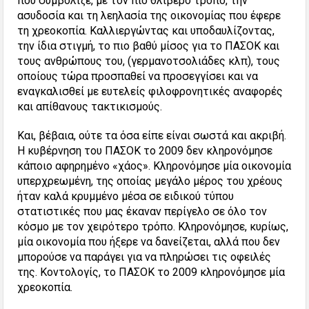
που συμβόλιζε, με τον πιο θλιβερό τρόπο, την
ασυδοσία και τη λεηλασία της οικονομίας που έφερε
τη χρεοκοπία. Καλλιεργώντας και υποδαυλίζοντας,
την ίδια στιγμή, το πιο βαθύ μίσος για το ΠΑΣΟΚ και
τους ανθρώπους του, (γερμανοτσολιάδες κλπ), τους
οποίους τώρα προσπαθεί να προσεγγίσει και να
εναγκαλισθεί με ευτελείς φιλοφρονητικές αναφορές
και απίθανους τακτικισμούς.
Και, βέβαια, ούτε τα όσα είπε είναι σωστά και ακριβή.
Η κυβέρνηση του ΠΑΣΟΚ το 2009 δεν κληρονόμησε
κάποιο αφηρημένο «χάος». Κληρονόμησε μία οικονομία
υπερχρεωμένη, της οποίας μεγάλο μέρος του χρέους
ήταν καλά κρυμμένο μέσα σε ειδικού τύπου
στατιστικές που μας έκαναν περίγελο σε όλο τον
κόσμο με τον χειρότερο τρόπο. Κληρονόμησε, κυρίως,
μία οικονομία που ήξερε να δανείζεται, αλλά που δεν
μπορούσε να παράγει για να πληρώσει τις οφειλές
της. Κοντολογίς, το ΠΑΣΟΚ το 2009 κληρονόμησε μία
χρεοκοπία.