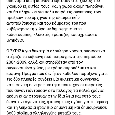
οικονομία και η κοινωνία έφτασαν στο χείλος του
γκρεμού εξ αιτίας τους. Και η χώρα ακόμη πληρώνει
και θα πληρώνει για πολύ καιρό τις συνέπειες των
πράξεων του αρχηγού της αξιωματικής
αντιπολίτευσης και του κόμματός του που
κυβέρνησαν τη χώρα με δημοψηφίσματα,
κολοτούμπες, κλειστές τράπεζες και αχρείαστα
μνημόνια.
Ο ΣΥΡΙΖΑ για δεκατρία ολόκληρα χρόνια, ουσιαστικά
στήριζε τα κυβερνητικά πεπραγμένα της περιόδου
2004-2009, αλλά και στηριζόταν από τον
συγκεκριμένο χώρο, με τρόπο απροκάλυπτο και
εμφανή. Πράγμα που δεν ήταν καθόλου παράξενο γιατί
τις δύο πλευρές συνδέει μία εκλεκτική συγγένεια,
κάτι σαν τη συντροφικότητα που είχαν οι πειρατές
που συναντιόντουσαν στο πέλαγος τα παλιά χρόνια:
ακόμη κι αν στόχευαν στην ίδια λεία και αυτό τους
έκανε ανταγωνιστές, η κοινή τους αγάπη για τη δήωση
και τη λεηλασία ήταν πιο σημαντική και δημιουργούσε
βαθύ αίσθημα αλληλεγγύης μεταξύ τους.