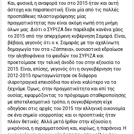
Και, φυσικά, η αναφορά του στο 2015 ήταν και αυτή
άστοχη και παραπειστική. Είναι μία από τις πολλές
προσπάθειες πλαστογράφησης μίας
πραγματικότητας που είναι ακόμη νωπή στη μνήμη
όλων μας. Διότι ο ΣΥΡΙΖΑ δεν παρέλαβε κανένα χάος
το 2015 από την απερχόμενη κυβέρνηση Σαμαρά. Είναι,
βέβαια, γεγονός ότι ο κ. Σαμαράς με την αχαλίνωτη
δημαγωγία του στα «Ζάππεια», ουσιαστικά εδραίωσε
την αληθοφάνεια τα ψευδών του ΣΥΡΙΖΑ και
προετοίμασε την τελική άνοδό του στην εξουσία το
2015. Είναι, επίσης, γεγονός ότι η συγκυβέρνηση του
2012-2015 πρωταγωνίστησε σε διάφορα
ιλαροτραγικά επεισόδια που είναι καλύτερο να τα
ξεχνάμε. Όμως, στην πραγματικότητα και επί της
ουσίας, εφαρμόζοντας το πρόγραμμα σταθεροποίησης
με αποτελεσματικό τρόπο, η συγκυβέρνηση είχε
οδηγήσει στις αρχές του 2015 την ελληνική οικονομία
σε ένα σημείο ισορροπίας και οι προοπτικές ήταν
πλέον θετικές. Αλλά μετά ήρθαν στην εξουσία η
μικρόνοια, η αγραμματοσύνη και, κυρίως, η παράνοια. Η