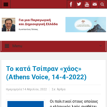
Menu
Το κατά Τσίπραν «χάος»
(Athens Voice, 14-4-2022)
Ημερομηνία:
14 Απριλίου, 2022
Σε:
Άρθρα
Οι πολιτικοί στους οποίους
ο ελληνικός λαός αναθέτει