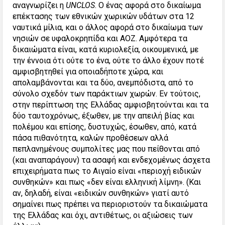
αναγνωρίζει η
UNCLOS
. Ο ένας αφορά στο δικαίωμα
επέκτασης των εθνικών χωρικών υδάτων στα 12
ναυτικά μίλια, και ο άλλος αφορά στο δικαίωμα των
νησιών σε υφαλοκρηπίδα και ΑΟΖ. Αμφότερα τα
δικαιώματα είναι, κατά κυριολεξία, οικουμενικά, με
την έννοια ότι ούτε το ένα, ούτε το άλλο έχουν ποτέ
αμφισβητηθεί για οποιαδήποτε χώρα, και
απολαμβάνονται και τα δύο, ανεμπόδιστα, από το
σύνολο σχεδόν των παράκτιων χωρών. Εν τούτοις,
στην περίπτωση της Ελλάδας αμφισβητούνται και τα
δύο ταυτοχρόνως, έξωθεν, με την απειλή βίας και
πολέμου και επίσης, δυστυχώς, έσωθεν, από, κατά
πάσα πιθανότητα, καλών προθέσεων αλλά
πεπλανημένους συμπολίτες μας που πείθονται από
(και αναπαράγουν) τα ασαφή και ενδεχομένως άσχετα
επιχειρήματα πως το Αιγαίο είναι «περιοχή ειδικών
συνθηκών» και πως «δεν είναι ελληνική λίμνη». (Και
αν, δηλαδή, είναι «ειδικών συνθηκών» γιατί αυτό
σημαίνει πως πρέπει να περιοριστούν τα δικαιώματα
της Ελλάδας και όχι, αντιθέτως, οι αξιώσεις των