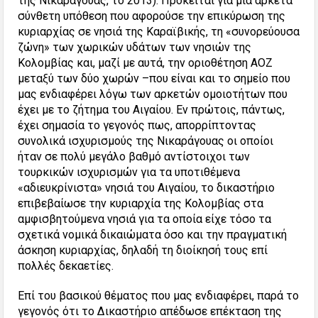
της Νικαράγουας, το 2013). Πρόκειται για μία αρκετά
σύνθετη υπόθεση που αφορούσε την επικύρωση της
κυριαρχίας σε νησιά της Καραϊβικής, τη «συνορεύουσα
ζώνη» των χωρικών υδάτων των νησιών της
Κολομβίας και, μαζί με αυτά, την οριοθέτηση ΑΟΖ
μεταξύ των δύο χωρών –που είναι και το σημείο που
μας ενδιαφέρει λόγω των αρκετών ομοιοτήτων που
έχει με το ζήτημα του Αιγαίου. Εν πρώτοις, πάντως,
έχει σημασία το γεγονός πως, απορρίπτοντας
συνολικά ισχυρισμούς της Νικαράγουας οι οποίοι
ήταν σε πολύ μεγάλο βαθμό αντίστοιχοι των
τουρκικών ισχυρισμών για τα υποτιθέμενα
«αδιευκρίνιστα» νησιά του Αιγαίου, το δικαστήριο
επιβεβαίωσε την κυριαρχία της Κολομβίας στα
αμφισβητούμενα νησιά για τα οποία είχε τόσο τα
σχετικά νομικά δικαιώματα όσο και την πραγματική
άσκηση κυριαρχίας, δηλαδή τη διοίκησή τους επί
πολλές δεκαετίες.
Επί του βασικού θέματος που μας ενδιαφέρει, παρά το
γεγονός ότι το Δικαστήριο απέδωσε επέκταση της