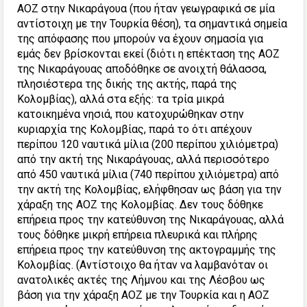
ΑΟΖ στην Νικαράγουα (που ήταν γεωγραφικά σε μία
αντίστοιχη με την Τουρκία θέση), τα σημαντικά σημεία
της απόφασης που μπορούν να έχουν σημασία για
εμάς δεν βρίσκονται εκεί (διότι η επέκταση της ΑΟΖ
της Νικαράγουας αποδόθηκε σε ανοιχτή θάλασσα,
πλησιέστερα της δικής της ακτής, παρά της
Κολομβίας), αλλά στα εξής: τα τρία μικρά
κατοικημένα νησιά, που κατοχυρώθηκαν στην
κυριαρχία της Κολομβίας, παρά το ότι απέχουν
περίπου 120 ναυτικά μίλια (200 περίπου χιλιόμετρα)
από την ακτή της Νικαράγουας, αλλά περισσότερο
από 450 ναυτικά μίλια (740 περίπου χιλιόμετρα) από
την ακτή της Κολομβίας, ελήφθησαν ως βάση για την
χάραξη της ΑΟΖ της Κολομβίας. Δεν τους δόθηκε
επήρεια προς την κατεύθυνση της Νικαράγουας, αλλά
τους δόθηκε μικρή επήρεια πλευρικά και πλήρης
επήρεια προς την κατεύθυνση της ακτογραμμής της
Κολομβίας. (Αντίστοιχο θα ήταν να λαμβανόταν οι
ανατολικές ακτές της Λήμνου και της Λέσβου ως
βάση για την χάραξη ΑΟΖ με την Τουρκία και η ΑΟΖ