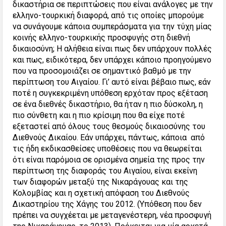
δικαστήρια σε περιπτώσεις που είναι ανάλογες με την
ελληνο-τουρκική διαφορά, από τις οποίες μπορούμε
να συνάγουμε κάποια συμπεράσματα για την τύχη μίας
κοινής ελληνο-τουρκικής προσφυγής στη διεθνή
δικαιοσύνη; Η αλήθεια είναι πως δεν υπάρχουν πολλές
και πως, ειδικότερα, δεν υπάρχει κάποιο προηγούμενο
που να προσομοιάζει σε σημαντικό βαθμό με την
περίπτωση του Αιγαίου. Γι’ αυτό είναι βέβαιο πως, εάν
ποτέ η συγκεκριμένη υπόθεση ερχόταν προς εξέταση
σε ένα διεθνές δικαστήριο, θα ήταν η πιο δύσκολη, η
πιο σύνθετη και η πιο κρίσιμη που θα είχε ποτέ
εξεταστεί από όλους τους θεσμούς δικαιοσύνης του
Διεθνούς Δικαίου. Εάν υπάρχει, πάντως, κάποια από
τις ήδη εκδικασθείσες υποθέσεις που να θεωρείται
ότι είναι παρόμοια σε ορισμένα σημεία της προς την
περίπτωση της διαφοράς του Αιγαίου, είναι εκείνη
των διαφορών μεταξύ της Νικαράγουας και της
Κολομβίας και η σχετική απόφαση του Διεθνούς
Δικαστηρίου της Χάγης του 2012. (Υπόθεση που δεν
πρέπει να συγχέεται με μεταγενέστερη, νέα προσφυγή