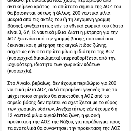
ωκεανό, με δικαίωμα ΑΟΖ χωρίς περιορισμό από
αντικείμενο κράτος. Το απώτατο σημείο της ΑΟΖ του
θα βρίσκεται, ούτως ή άλλως, 200 ναυτικά μίλια
μακριά από τις ακτές του (ή τη λεγόμενη γραμμή
βάσης), ανεξαρτήτως εάν τα εθνικά χωρικά του ύδατα
είναι 3, 6 ή 12 ναυτικά μίλια. Διότι η μέτρηση για την
ΑΟΖ ξεκινάει από την γραμμή βάσης, από εκεί που
ξεκινάει και η μέτρηση της αιγιαλίτιδας ζώνης,
ασχέτως εάν στα πρώτα μίλια η ιδιότητα της ΑΟΖ
(κυριαρχικά δικαιώματα) υπερκαθορίζεται από την,
ισχυρότερη, ιδιότητα των χωρικών υδάτων
(κυριαρχία).
Στο Αιγαίο, βεβαίως, δεν έχουμε περιθώριο για 200
ναυτικά μίλια ΑΟΖ, αλλά παραμένει γεγονός πως το
μέχρι ποιου σημείου θα επεκταθεί η ΑΟΖ από το
σημείο βάσης δεν πρέπει να σχετίζεται με το εύρος
των χωρικών υδάτων. Ανεξαρτήτως εάν έχουμε 6 ή
12 ναυτικά μίλια αιγιαλίτιδα ζώνη, η φυσική
προέκταση της ΑΟΖ της Νάξου, για παράδειγμα, προς
τα ανατολικά θα συναντήσει την προέκταση της ΑΟΖ