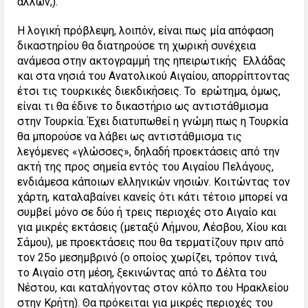
άλλων;).
Η λογική πρόβλεψη, λοιπόν, είναι πως μία απόφαση
δικαστηρίου θα διατηρούσε τη χωρική συνέχεια
ανάμεσα στην ακτογραμμή της ηπειρωτικής Ελλάδας
και στα νησιά του Ανατολικού Αιγαίου, απορρίπτοντας
έτσι τις τουρκικές διεκδικήσεις. Το ερώτημα, όμως,
είναι τι θα έδινε το δικαστήριο ως αντιστάθμισμα
στην Τουρκία. Έχει διατυπωθεί η γνώμη πως η Τουρκία
θα μπορούσε να λάβει ως αντιστάθμισμα τις
λεγόμενες «γλώσσες», δηλαδή προεκτάσεις από την
ακτή της προς σημεία εντός του Αιγαίου Πελάγους,
ενδιάμεσα κάποιων ελληνικών νησιών. Κοιτώντας τον
χάρτη, καταλαβαίνει κανείς ότι κάτι τέτοιο μπορεί να
συμβεί μόνο σε δύο ή τρεις περιοχές στο Αιγαίο και
για μικρές εκτάσεις (μεταξύ Λήμνου, Λέσβου, Χίου και
Σάμου), με προεκτάσεις που θα τερματίζουν πριν από
τον 25ο μεσημβρινό (ο οποίος χωρίζει, τρόπον τινά,
το Αιγαίο στη μέση, ξεκινώντας από το Δέλτα του
Νέστου, και καταλήγοντας στον κόλπο του Ηρακλείου
στην Κρήτη). Θα πρόκειται για μικρές περιοχές του