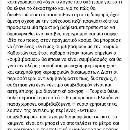
κατηγορηματικά «όχι»: ο λόγος που συζητάμε για το τι
θα έλεγε το δικαστήριο και για το πώς θα
διευθετούσε κατά πάσα πιθανότητα τη διαφορά, έχει
άμεση σχέση με την τρέχουσα πεζή πραγματικότητα:
προσφέρει μία πρακτική βοήθεια, επιτρέποντας να
δημιουργηθεί ένα ακριβές περίγραμμα και μία σαφής
ιδέα του ποιος, στον πραγματικό κόσμο, θα μπορούσε
να ήταν ένας «έντιμος συμβιβασμός» με την Τουρκία.
Καθιστώντας, έτσι, καθαρό πέραν ποιων σημείων ο
«συμβιβασμός» θα έπαυε να είναι συμβιβασμός και θα
γινόταν πλήρης παράδοση με εκχώρηση κυριαρχίας
και απεμπόληση κυριαρχικών δικαιωμάτων. Διότι οι
περισσότεροι αντιλαμβανόμαστε πως, δυστυχώς, η
συζήτηση για έναν «έντιμο συμβιβασμό» είναι και
αυτή, επίσης, μία διανοητική άσκηση. Η Τουρκία θέλει
πολύ περισσότερα από ό,τι θα μπορούσε η Ελλάδα να
παραχωρήσει, συμβιβαζόμενη. Η κύρια χρησιμότητα,
λοιπόν, της αντίληψης περί ενός «έντιμου
συμβιβασμού», που έχουμε διαμορφώσει σε αυτό το
κείμενο, είναι ότι μπορεί να αποτελέσει το μέτρο και
το κριτήριο για την πολιτική αξιολόγηση της στάσης