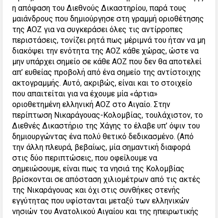
η απόφαση του Διεθνούς Δικαστηρίου, παρά τους
μαιάνδρους που δημιούργησε στη γραμμή οριοθέτησης
της ΑΟΖ για να συγκεράσει όλες τις αντίρροπες
περιστάσεις, τονίζει ρητά πως μέριμνά του ήταν να μη
διακόψει την ενότητα της ΑΟΖ κάθε χώρας, ώστε να
μην υπάρχει σημείο σε κάθε ΑΟΖ που δεν θα αποτελεί
απ’ ευθείας προβολή από ένα σημείο της αντίστοιχης
ακτογραμμής. Αυτό, ακριβώς, είναι και το στοιχείο
που απαιτείται για να έχουμε μία «άρτια»
οριοθετημένη ελληνική ΑΟΖ στο Αιγαίο. Στην
περίπτωση Νικαράγουας-Κολομβίας, τουλάχιστον, το
Διεθνές Δικαστήριο της Χάγης το έλαβε υπ’ όψιν του
δημιουργώντας ένα πολύ θετικό δεδικασμένο. (Από
την άλλη πλευρά, βεβαίως, μία σημαντική διαφορά
στις δύο περιπτώσεις, που οφείλουμε να
σημειώσουμε, είναι πως τα νησιά της Κολομβίας
βρίσκονται σε απόσταση χιλιομέτρων από τις ακτές
της Νικαράγουας και όχι στις συνθήκες στενής
εγγύτητας που υφίστανται μεταξύ των ελληνικών
νησιών του Ανατολικού Αιγαίου και της ηπειρωτικής