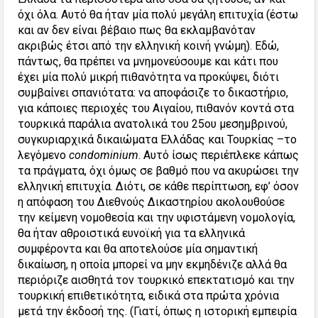
όχι όλα. Αυτό θα ήταν μία πολύ μεγάλη επιτυχία (έστω
και αν δεν είναι βέβαιο πως θα εκλαμβανόταν
ακριβώς έτσι από την ελληνική κοινή γνώμη). Εδώ,
πάντως, θα πρέπει να μνημονεύσουμε και κάτι που
έχει μία πολύ μικρή πιθανότητα να προκύψει, διότι
συμβαίνει σπανιότατα: να αποφάσιζε το δικαστήριο,
για κάποιες περιοχές του Αιγαίου, πιθανόν κοντά στα
τουρκικά παράλια ανατολικά του 25ου μεσημβρινού,
συγκυριαρχικά δικαιώματα Ελλάδας και Τουρκίας –το
λεγόμενο
condominium
. Αυτό ίσως περιέπλεκε κάπως
τα πράγματα, όχι όμως σε βαθμό που να ακυρώσει την
ελληνική επιτυχία. Διότι, σε κάθε περίπτωση, εφ’ όσον
η απόφαση του Διεθνούς Δικαστηρίου ακολουθούσε
την κείμενη νομοθεσία και την υφιστάμενη νομολογία,
θα ήταν αθροιστικά ευνοϊκή για τα ελληνικά
συμφέροντα και θα αποτελούσε μία σημαντική
δικαίωση, η οποία μπορεί να μην εκμηδένιζε αλλά θα
περιόριζε αισθητά τον τουρκικό επεκτατισμό και την
τουρκική επιθετικότητα, ειδικά στα πρώτα χρόνια
μετά την έκδοσή της. (Γιατί, όπως η ιστορική εμπειρία