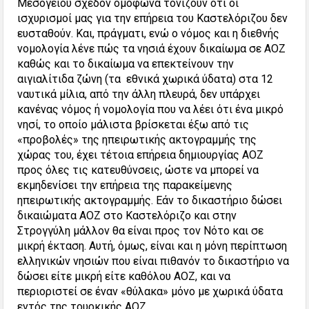
Μεσογείου σχεδόν ομόφωνα τονίζουν ότι οι
ισχυρισμοί μας για την επήρεια του Καστελόριζου δεν
ευσταθούν. Και, πράγματι, ενώ ο νόμος και η διεθνής
νομολογία λένε πώς τα νησιά έχουν δικαίωμα σε ΑΟΖ
καθώς και το δικαίωμα να επεκτείνουν την
αιγιαλίτιδα ζώνη (τα εθνικά χωρικά ύδατα) στα 12
ναυτικά μίλια, από την άλλη πλευρά, δεν υπάρχει
κανένας νόμος ή νομολογία που να λέει ότι ένα μικρό
νησί, το οποίο μάλιστα βρίσκεται έξω από τις
«προβολές» της ηπειρωτικής ακτογραμμής της
χώρας του, έχει τέτοια επήρεια δημιουργίας ΑΟΖ
προς όλες τις κατευθύνσεις, ώστε να μπορεί να
εκμηδενίσει την επήρεια της παρακείμενης
ηπειρωτικής ακτογραμμής. Εάν το δικαστήριο δώσει
δικαιώματα ΑΟΖ στο Καστελόριζο και στην
Στρογγύλη μάλλον θα είναι προς τον Νότο και σε
μικρή έκταση. Αυτή, όμως, είναι και η μόνη περίπτωση
ελληνικών νησιών που είναι πιθανόν το δικαστήριο να
δώσει είτε μικρή είτε καθόλου ΑΟΖ, και να
περιοριστεί σε έναν «θύλακα» μόνο με χωρικά ύδατα
εντός της τουρκικής ΑΟΖ.