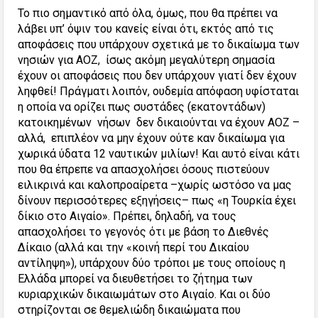
Το πιο σημαντικό από όλα, όμως, που θα πρέπει να
λάβει υπ’ όψιν του κανείς είναι ότι, εκτός από τις
αποφάσεις που υπάρχουν σχετικά με το δικαίωμα των
νησιών για ΑΟΖ, ίσως ακόμη μεγαλύτερη σημασία
έχουν οι αποφάσεις που δεν υπάρχουν γιατί δεν έχουν
ληφθεί! Πράγματι λοιπόν, ουδεμία απόφαση υφίσταται
η οποία να ορίζει πως συστάδες (εκατοντάδων)
κατοικημένων νήσων δεν δικαιούνται να έχουν ΑΟΖ –
αλλά, επιπλέον να μην έχουν ούτε καν δικαίωμα για
χωρικά ύδατα 12 ναυτικών μιλίων! Και αυτό είναι κάτι
που θα έπρεπε να απασχολήσει όσους πιστεύουν
ειλικρινά και καλοπροαίρετα –χωρίς ωστόσο να μας
δίνουν περισσότερες εξηγήσεις– πως «η Τουρκία έχει
δίκιο στο Αιγαίο». Πρέπει, δηλαδή, να τους
απασχολήσει το γεγονός ότι με βάση το Διεθνές
Δίκαιο (αλλά και την «κοινή περί του Δικαίου
αντίληψη»), υπάρχουν δύο τρόποι με τους οποίους η
Ελλάδα μπορεί να διευθετήσει το ζήτημα των
κυριαρχικών δικαιωμάτων στο Αιγαίο. Και οι δύο
στηρίζονται σε θεμελιώδη δικαιώματα που