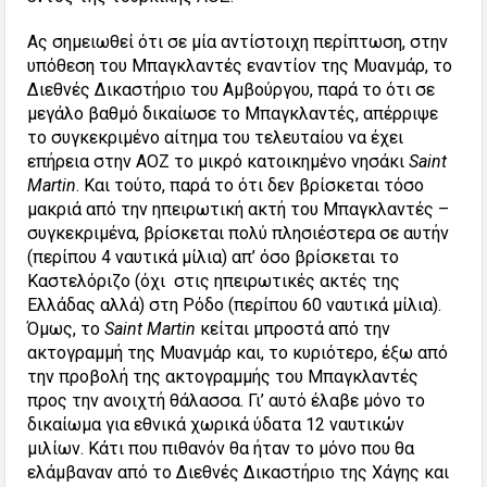
Ας σημειωθεί ότι σε μία αντίστοιχη περίπτωση, στην
υπόθεση του Μπαγκλαντές εναντίον της Μυανμάρ, το
Διεθνές Δικαστήριο του Αμβούργου, παρά το ότι σε
μεγάλο βαθμό δικαίωσε το Μπαγκλαντές, απέρριψε
το συγκεκριμένο αίτημα του τελευταίου να έχει
επήρεια στην ΑΟΖ το μικρό κατοικημένο νησάκι
Saint
Martin
. Και τούτο, παρά το ότι δεν βρίσκεται τόσο
μακριά από την ηπειρωτική ακτή του Μπαγκλαντές –
συγκεκριμένα, βρίσκεται πολύ πλησιέστερα σε αυτήν
(περίπου 4 ναυτικά μίλια) απ’ όσο βρίσκεται το
Καστελόριζο (όχι στις ηπειρωτικές ακτές της
Ελλάδας αλλά) στη Ρόδο (περίπου 60 ναυτικά μίλια).
Όμως, το
Saint Martin
κείται μπροστά από την
ακτογραμμή της Μυανμάρ και, το κυριότερο, έξω από
την προβολή της ακτογραμμής του Μπαγκλαντές
προς την ανοιχτή θάλασσα. Γι’ αυτό έλαβε μόνο το
δικαίωμα για εθνικά χωρικά ύδατα 12 ναυτικών
μιλίων. Κάτι που πιθανόν θα ήταν το μόνο που θα
ελάμβαναν από το Διεθνές Δικαστήριο της Χάγης και