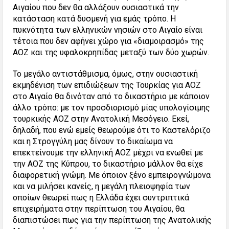
Αιγαίου που δεν θα αλλάξουν ουσιαστικά την
κατάσταση κατά δυσμενή για εμάς τρόπο. Η
πυκνότητα των ελληνικών νησιών στο Αιγαίο είναι
τέτοια που δεν αφήνει χώρο για «διαμοιρασμό» της
ΑΟΖ και της υφαλοκρηπίδας μεταξύ των δύο χωρών.
Το μεγάλο αντιστάθμισμα, όμως, στην ουσιαστική
εκμηδένιση των επιδιώξεων της Τουρκίας για ΑΟΖ
στο Αιγαίο θα δινόταν από το δικαστήριο με κάποιον
άλλο τρόπο: με τον προσδιορισμό μίας υπολογίσιμης
τουρκικής ΑΟΖ στην Ανατολική Μεσόγειο. Εκεί,
δηλαδή, που ενώ εμείς θεωρούμε ότι το Καστελόριζο
και η Στρογγύλη μας δίνουν το δικαίωμα να
επεκτείνουμε την ελληνική ΑΟΖ μέχρι να ενωθεί με
την ΑΟΖ της Κύπρου, το δικαστήριο μάλλον θα είχε
διαφορετική γνώμη. Με όποιον ξένο εμπειρογνώμονα
και να μιλήσει κανείς, η μεγάλη πλειοψηφία των
οποίων θεωρεί πως η Ελλάδα έχει συντριπτικά
επιχειρήματα στην περίπτωση του Αιγαίου, θα
διαπιστώσει πως για την περίπτωση της Ανατολικής