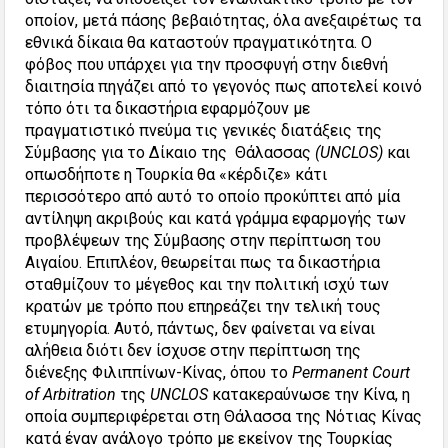
οποίον, μετά πάσης βεβαιότητας, όλα ανεξαιρέτως τα
εθνικά δίκαια θα καταστούν πραγματικότητα. Ο
φόβος που υπάρχει για την προσφυγή στην διεθνή
διαιτησία πηγάζει από το γεγονός πως αποτελεί κοινό
τόπο ότι τα δικαστήρια εφαρμόζουν με
πραγματιστικό πνεύμα τις γενικές διατάξεις της
Σύμβασης για το Δίκαιο της Θάλασσας
(UNCLOS)
και
οπωσδήποτε η Τουρκία θα «κέρδιζε» κάτι
περισσότερο από αυτό το οποίο προκύπτει από μία
αντίληψη ακριβούς και κατά γράμμα εφαρμογής των
προβλέψεων της Σύμβασης στην περίπτωση του
Αιγαίου. Επιπλέον, θεωρείται πως τα δικαστήρια
σταθμίζουν το μέγεθος και την πολιτική ισχύ των
κρατών με τρόπο που επηρεάζει την τελική τους
ετυμηγορία. Αυτό, πάντως, δεν φαίνεται να είναι
αλήθεια διότι δεν ίσχυσε στην περίπτωση της
διένεξης Φιλιππίνων-Κίνας, όπου το
Permanent Court
of Arbitration
της
UNCLOS
κατακεραύνωσε την Κίνα, η
οποία συμπεριφέρεται στη Θάλασσα της Νότιας Κίνας
κατά έναν ανάλογο τρόπο με εκείνον της Τουρκίας