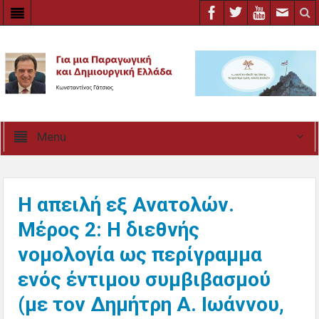
Menu
Η απειλή εξ Ανατολών.
Μέρος 2: Η διεθνής
νομολογία ως περίγραμμα
ενός έντιμου συμβιβασμού
(με τον Δημήτρη Α. Ιωάννου,