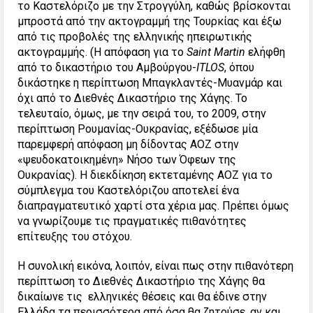
το Καστελόριζο με την Στρογγύλη, καθώς βρίσκονται
μπροστά από την ακτογραμμή της Τουρκίας και έξω
από τις προβολές της ελληνικής ηπειρωτικής
ακτογραμμής. (Η απόφαση για το
Saint Martin
ελήφθη
από το δικαστήριο του Αμβούργου-
ITLOS
, όπου
δικάστηκε η περίπτωση Μπαγκλαντές-Μυανμάρ και
όχι από το Διεθνές Δικαστήριο της Χάγης. Το
τελευταίο, όμως, με την σειρά του, το 2009, στην
περίπτωση Ρουμανίας-Ουκρανίας, εξέδωσε μία
παρεμφερή απόφαση μη δίδοντας ΑΟΖ στην
«ψευδοκατοικημένη» Νήσο των Όφεων της
Ουκρανίας). Η διεκδίκηση εκτεταμένης ΑΟΖ για το
σύμπλεγμα του Καστελόριζου αποτελεί ένα
διαπραγματευτικό χαρτί στα χέρια μας. Πρέπει όμως
να γνωρίζουμε τις πραγματικές πιθανότητες
επίτευξης του στόχου.
Η συνολική εικόνα, λοιπόν, είναι πως στην πιθανότερη
περίπτωση το Διεθνές Δικαστήριο της Χάγης θα
δικαίωνε τις ελληνικές θέσεις και θα έδινε στην
Ελλάδα τα περισσότερα από όσα θα ζητούσε, αν και