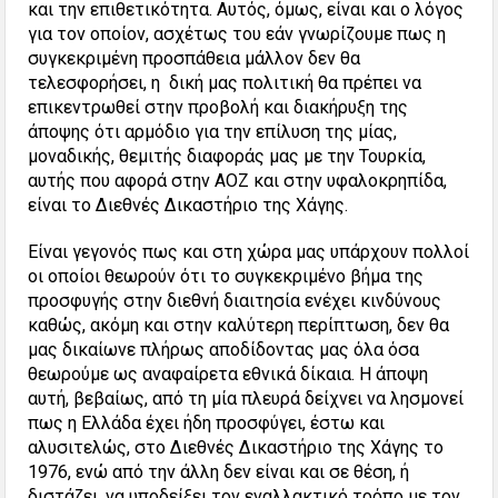
και την επιθετικότητα. Αυτός, όμως, είναι και ο λόγος
για τον οποίον, ασχέτως του εάν γνωρίζουμε πως η
συγκεκριμένη προσπάθεια μάλλον δεν θα
τελεσφορήσει, η δική μας πολιτική θα πρέπει να
επικεντρωθεί στην προβολή και διακήρυξη της
άποψης ότι αρμόδιο για την επίλυση της μίας,
μοναδικής, θεμιτής διαφοράς μας με την Τουρκία,
αυτής που αφορά στην ΑΟΖ και στην υφαλοκρηπίδα,
είναι το Διεθνές Δικαστήριο της Χάγης.
Είναι γεγονός πως και στη χώρα μας υπάρχουν πολλοί
οι οποίοι θεωρούν ότι το συγκεκριμένο βήμα της
προσφυγής στην διεθνή διαιτησία ενέχει κινδύνους
καθώς, ακόμη και στην καλύτερη περίπτωση, δεν θα
μας δικαίωνε πλήρως αποδίδοντας μας όλα όσα
θεωρούμε ως αναφαίρετα εθνικά δίκαια. Η άποψη
αυτή, βεβαίως, από τη μία πλευρά δείχνει να λησμονεί
πως η Ελλάδα έχει ήδη προσφύγει, έστω και
αλυσιτελώς, στο Διεθνές Δικαστήριο της Χάγης το
1976, ενώ από την άλλη δεν είναι και σε θέση, ή
διστάζει, να υποδείξει τον εναλλακτικό τρόπο με τον