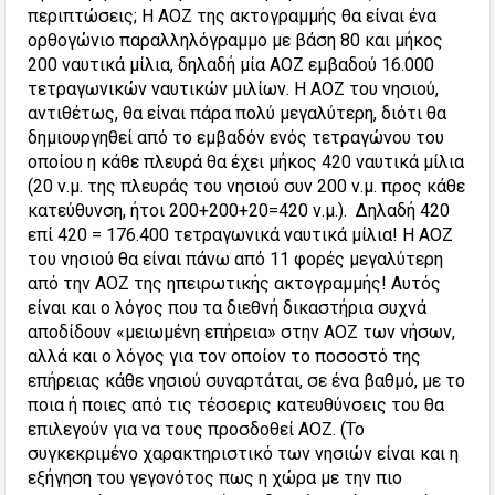
περιπτώσεις; Η ΑΟΖ της ακτογραμμής θα είναι ένα
ορθογώνιο παραλληλόγραμμο με βάση 80 και μήκος
200 ναυτικά μίλια, δηλαδή μία ΑΟΖ εμβαδού 16.000
τετραγωνικών ναυτικών μιλίων. Η ΑΟΖ του νησιού,
αντιθέτως, θα είναι πάρα πολύ μεγαλύτερη, διότι θα
δημιουργηθεί από το εμβαδόν ενός τετραγώνου του
οποίου η κάθε πλευρά θα έχει μήκος 420 ναυτικά μίλια
(20 ν.μ. της πλευράς του νησιού συν 200 ν.μ. προς κάθε
κατεύθυνση, ήτοι 200+200+20=420 ν.μ.). Δηλαδή 420
επί 420 = 176.400 τετραγωνικά ναυτικά μίλια! Η ΑΟΖ
του νησιού θα είναι πάνω από 11 φορές μεγαλύτερη
από την ΑΟΖ της ηπειρωτικής ακτογραμμής! Αυτός
είναι και ο λόγος που τα διεθνή δικαστήρια συχνά
αποδίδουν «μειωμένη επήρεια» στην ΑΟΖ των νήσων,
αλλά και ο λόγος για τον οποίον το ποσοστό της
επήρειας κάθε νησιού συναρτάται, σε ένα βαθμό, με το
ποια ή ποιες από τις τέσσερις κατευθύνσεις του θα
επιλεγούν για να τους προσδοθεί ΑΟΖ. (Το
συγκεκριμένο χαρακτηριστικό των νησιών είναι και η
εξήγηση του γεγονότος πως η χώρα με την πιο