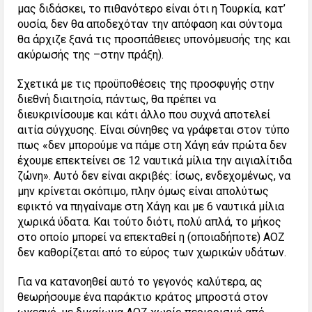
μας διδάσκει, το πιθανότερο είναι ότι η Τουρκία, κατ’
ουσία, δεν θα αποδεχόταν την απόφαση και σύντομα
θα άρχιζε ξανά τις προσπάθειες υπονόμευσής της και
ακύρωσής της –στην πράξη).
Σχετικά με τις προϋποθέσεις της προσφυγής στην
διεθνή διαιτησία, πάντως, θα πρέπει να
διευκρινίσουμε και κάτι άλλο που συχνά αποτελεί
αιτία σύγχυσης. Είναι σύνηθες να γράφεται στον τύπο
πως «δεν μπορούμε να πάμε στη Χάγη εάν πρώτα δεν
έχουμε επεκτείνει σε 12 ναυτικά μίλια την αιγιαλίτιδα
ζώνη». Αυτό δεν είναι ακριβές: ίσως, ενδεχομένως, να
μην κρίνεται σκόπιμο, πλην όμως είναι απολύτως
εφικτό να πηγαίναμε στη Χάγη και με 6 ναυτικά μίλια
χωρικά ύδατα. Και τούτο διότι, πολύ απλά, το μήκος
στο οποίο μπορεί να επεκταθεί η (οποιαδήποτε) ΑΟΖ
δεν καθορίζεται από το εύρος των χωρικών υδάτων.
Για να κατανοηθεί αυτό το γεγονός καλύτερα, ας
θεωρήσουμε ένα παράκτιο κράτος μπροστά στον