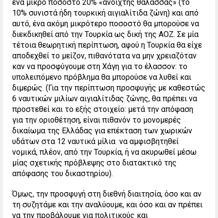
ένα μικρό ποσοστό 20% «ανοιχτής θάλασσας» (το
10% συνιστά ήδη τουρκική αιγιαλίτιδα ζώνη) και από
αυτό, ένα ακόμη μικρότερο ποσοστό θα μπορούσε να
διεκδικηθεί από την Τουρκία ως δική της ΑΟΖ. Σε μία
τέτοια θεωρητική περίπτωση, αφού η Τουρκία θα είχε
αποδεχθεί το μείζον, πιθανότατα να μην χρειαζόταν
καν να προσφύγουμε στη Χάγη για το έλασσον: το
υπολειπόμενο πρόβλημα θα μπορούσε να λυθεί και
διμερώς. (Για την περίπτωση προσφυγής με καθεστώς
6 ναυτικών μιλίων αιγιαλίτιδας ζώνης, θα πρέπει να
προστεθεί και το εξής στοιχείο: μετά την απόφαση
για την οριοθέτηση, είναι πιθανόν το μονομερές
δικαίωμα της Ελλάδας για επέκταση των χωρικών
υδάτων στα 12 ναυτικά μίλια να αμφισβητηθεί
νομικά, πλέον, από την Τουρκία, ή να ακυρωθεί μέσω
μίας σχετικής πρόβλεψης στο διατακτικό της
απόφασης του δικαστηρίου).
Όμως, την προσφυγή στη διεθνή διαιτησία, όσο και αν
τη συζητάμε και την αναλύουμε, και όσο και αν πρέπει
να την προβάλουμε για πολιτικούς και