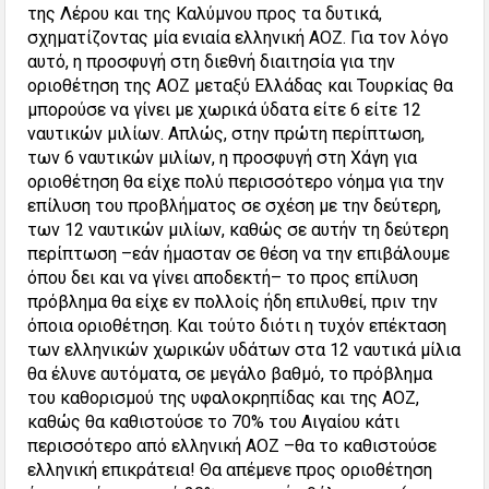
της Λέρου και της Καλύμνου προς τα δυτικά,
σχηματίζοντας μία ενιαία ελληνική ΑΟΖ. Για τον λόγο
αυτό, η προσφυγή στη διεθνή διαιτησία για την
οριοθέτηση της ΑΟΖ μεταξύ Ελλάδας και Τουρκίας θα
μπορούσε να γίνει με χωρικά ύδατα είτε 6 είτε 12
ναυτικών μιλίων. Απλώς, στην πρώτη περίπτωση,
των 6 ναυτικών μιλίων, η προσφυγή στη Χάγη για
οριοθέτηση θα είχε πολύ περισσότερο νόημα για την
επίλυση του προβλήματος σε σχέση με την δεύτερη,
των 12 ναυτικών μιλίων, καθώς σε αυτήν τη δεύτερη
περίπτωση –εάν ήμασταν σε θέση να την επιβάλουμε
όπου δει και να γίνει αποδεκτή– το προς επίλυση
πρόβλημα θα είχε εν πολλοίς ήδη επιλυθεί, πριν την
όποια οριοθέτηση. Και τούτο διότι η τυχόν επέκταση
των ελληνικών χωρικών υδάτων στα 12 ναυτικά μίλια
θα έλυνε αυτόματα, σε μεγάλο βαθμό, το πρόβλημα
του καθορισμού της υφαλοκρηπίδας και της ΑΟΖ,
καθώς θα καθιστούσε το 70% του Αιγαίου κάτι
περισσότερο από ελληνική ΑΟΖ –θα το καθιστούσε
ελληνική επικράτεια! Θα απέμενε προς οριοθέτηση