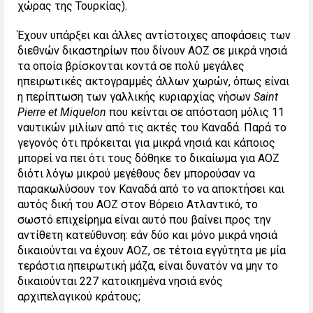
χώρας της Τουρκίας).
Έχουν υπάρξει και άλλες αντίστοιχες αποφάσεις των
διεθνών δικαστηρίων που δίνουν ΑΟΖ σε μικρά νησιά
τα οποία βρίσκονται κοντά σε πολύ μεγάλες
ηπειρωτικές ακτογραμμές άλλων χωρών, όπως είναι
η περίπτωση των γαλλικής κυριαρχίας νήσων
Saint
Pierre et Miquelon
που κείνται σε απόσταση μόλις 11
ναυτικών μιλίων από τις ακτές του Καναδά. Παρά το
γεγονός ότι πρόκειται για μικρά νησιά και κάποιος
μπορεί να πει ότι τους δόθηκε το δικαίωμα για ΑΟΖ
διότι λόγω μικρού μεγέθους δεν μπορούσαν να
παρακωλύσουν τον Καναδά από το να αποκτήσει και
αυτός δική του ΑΟΖ στον Βόρειο Ατλαντικό, το
σωστό επιχείρημα είναι αυτό που βαίνει προς την
αντίθετη κατεύθυνση: εάν δύο και μόνο μικρά νησιά
δικαιούνται να έχουν ΑΟΖ, σε τέτοια εγγύτητα με μία
τεράστια ηπειρωτική μάζα, είναι δυνατόν να μην το
δικαιούνται 227 κατοικημένα νησιά ενός
αρχιπελαγικού κράτους;