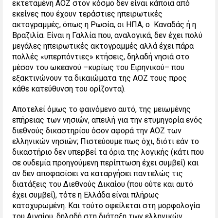
εκτεταμένη ΑΟΖ στον κόσμο δεν είναι κάποια από
εκείνες που έχουν τεράστιες ηπειρωτικές
ακτογραμμές, όπως η Ρωσία, οι ΗΠΑ, ο Καναδάς ή η
Βραζιλία. Είναι η Γαλλία που, αναλογικά, δεν έχει πολύ
μεγάλες ηπειρωτικές ακτογραμμές αλλά έχει πάρα
πολλές «υπερπόντιες» κτήσεις, δηλαδή νησιά στο
μέσον του ωκεανού –κυρίως του Ειρηνικού– που
εξακτινώνουν τα δικαιώματα της ΑΟΖ τους προς
κάθε κατεύθυνση του ορίζοντα).
Αποτελεί όμως το φαινόμενο αυτό, της μειωμένης
επήρειας των νησιών, απειλή για την ετυμηγορία ενός
διεθνούς δικαστηρίου όσον αφορά την ΑΟΖ των
ελληνικών νησιών; Πιστεύουμε πως όχι, διότι εάν το
δικαστήριο δεν υπερβεί τα όρια της λογικής (κάτι που
σε ουδεμία προηγούμενη περίπτωση έχει συμβεί) και
αν δεν αποφασίσει να καταργήσει παντελώς τις
διατάξεις του Διεθνούς Δικαίου (που ούτε και αυτό
έχει συμβεί), τότε η Ελλάδα είναι πλήρως
κατοχυρωμένη. Και τούτο οφείλεται στη μορφολογία
του Αιγαίου, δηλαδή στη διάταξη των ελληνικών