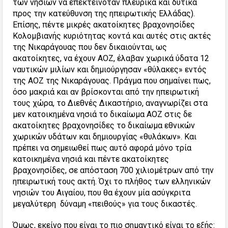
των νησιών να επεκτεινόταν πλευρικά και δυτικά
προς την κατεύθυνση της ηπειρωτικής Ελλάδας).
Επίσης, πέντε μικρές ακατοίκητες βραχονησίδες
Κολομβιανής κυριότητας κοντά και αυτές στις ακτές
της Νικαράγουας που δεν δικαιούνται, ως
ακατοίκητες, να έχουν ΑΟΖ, έλαβαν χωρικά ύδατα 12
ναυτικών μιλίων και δημιούργησαν «θύλακες» εντός
της ΑΟΖ της Νικαράγουας. Πράγμα που σημαίνει πως,
όσο μακριά και αν βρίσκονται από την ηπειρωτική
τους χώρα, το Διεθνές Δικαστήριο, αναγνωρίζει στα
μεν κατοικημένα νησιά το δικαίωμα ΑΟΖ στις δε
ακατοίκητες βραχονησίδες το δικαίωμα εθνικών
χωρικών υδάτων και δημιουργίας «θυλάκων». Και
πρέπει να σημειωθεί πως αυτό αφορά μόνο τρία
κατοικημένα νησιά και πέντε ακατοίκητες
βραχονησίδες, σε απόσταση 700 χιλιομέτρων από την
ηπειρωτική τους ακτή. Όχι το πλήθος των ελληνικών
νησιών του Αιγαίου, που θα έχουν μία ασύγκριτα
μεγαλύτερη δύναμη «πειθούς» για τους δικαστές.
Όμως, εκείνο που είναι το πιο σημαντικό είναι το εξής: