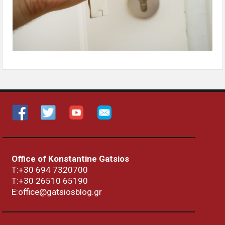
Office of Konstantine Gatsios
Τ:+30 694 7320700
T:+30
26510 65190
E:office@gatsiosblog.gr