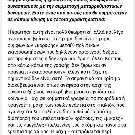
συνασπισμούς με την συμμετοχή μεταρρυθμιστικών
δυνάμεων; Είστε ένας από αυτούς που θα συμμετείχαν
σε κάποια κίνηση με τέτοια χαρακτηριστικά;
Η ερώτηση αυτή είναι πολύ θεωρητική, αλλά και λίγο
ανεπίκαιρη βρίσκω. Το ζήτημα δεν είναι ζήτημα
συμφωνιών «κορυφής» μεταξύ πολιτικών
εκπροσωπήσεων που δηλώνουν αριστεροί, δεξιοί,
μεταρρυθμιστές ή δεν ξέρω και ‘γω τι άλλο. Και που,
στο κάτω-κάτω της γραφής, δεν ξέρω και αν
πράγματι «εκπροσωπούν» πλέον κάτι. Όχι, το
σημαντικό δεν είναι αυτό. Το σημαντικό και κρίσιμο
διακύβευμα είναι, όπως ανέφερα στην αρχή της
συνέντευξής μας, να κερδηθεί μέσα στην ίδια την
κοινωνία –όχι σε κομματικά γραφεία, τσιπουράδικα ή
τσαγερί– η μάχη των ιδεών ενάντια στο «παλιό», που
αγωνίζεται λυσσαλέα να διασωθεί μέσα από τη
διατήρηση του «πελατειακού» κράτους, τις «μικρές»
και τις «μεγάλες» πελατείες του, ακόμη και πάνω στα
ερείπια της χώρας. Η μάχη –και πρόκειται περί