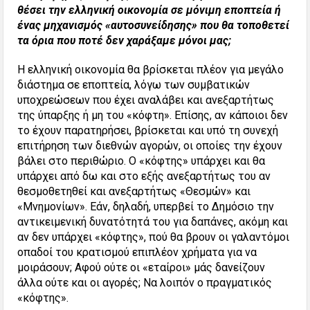
θέσει την ελληνική οικονομία σε μόνιμη εποπτεία ή
ένας μηχανισμός «αυτοσυνείδησης» που θα τοποθετεί
τα όρια που ποτέ δεν χαράξαμε μόνοι μας;
Η ελληνική οικονομία θα βρίσκεται πλέον για μεγάλο
διάστημα σε εποπτεία, λόγω των συμβατικών
υποχρεώσεων που έχει αναλάβει και ανεξαρτήτως
της ύπαρξης ή μη του «κόφτη». Επίσης, αν κάποιοι δεν
το έχουν παρατηρήσει, βρίσκεται και υπό τη συνεχή
επιτήρηση των διεθνών αγορών, οι οποίες την έχουν
βάλει στο περιθώριο. Ο «κόφτης» υπάρχει και θα
υπάρχει από δω και στο εξής ανεξαρτήτως του αν
θεσμοθετηθεί και ανεξαρτήτως «Θεσμών» και
«Μνημονίων». Εάν, δηλαδή, υπερβεί το Δημόσιο την
αντικειμενική δυνατότητά του για δαπάνες, ακόμη και
αν δεν υπάρχει «κόφτης», πού θα βρουν οι γαλαντόμοι
οπαδοί του κρατισμού επιπλέον χρήματα για να
μοιράσουν; Αφού ούτε οι «εταίροι» μάς δανείζουν
άλλα ούτε και οι αγορές; Να λοιπόν ο πραγματικός
«κόφτης».