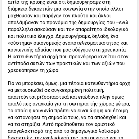
αιτία της κρίσης είναι ότι δημιουργήσαμε στη
διάρκεια δεκαετιών μια κοινωνία στην οποία άλλοι
μοχθούσαν και παρήγαν τον πλούτο και άλλοι
απολάμβαναν τα προνόμια της δημιουργίας του –ενώ
παράλληλα ασκούσαν και τον απαραίτητο ιδεολογικό
και πολιτικό έλεγχο. Δημιουργήσαμε, δηλαδή, ένα
«σύστημα» οικονομικής αναποτελεσματικότητας και
κοινωνικής αδικίας που μας οδήγησε στη χρεοκοπία.
Η κατευθυντήρια αρχή που προανέφερα κινείται στον
αντίποδα αυτών των πρακτικών και των αξιών που
χρεοκόπησαν τη χώρα.
Για να μπορέσει, όμως, μια τέτοια κατευθυντήρια αρχή
να μετουσιωθεί σε συγκεκριμένη πολιτική,
απαιτούνται ριζοσπαστικά και επώδυνα πλην όμως
απολύτως αναγκαία για τη σωτηρία τής χώρας μέτρα,
τα οποία η κοινωνία πρέπει να είναι ώριμη και έτοιμη
να κατανοήσει τη σημασία τους, να τα αποδεχθεί και
να τα στηρίξει. Αυτό προϋποθέτει τον οριστικό
απογαλακτισμό της από το δημαγωγικό λαϊκισμό
δεκαετιών, την ενηλικίωσή της, που συνιστά και τη