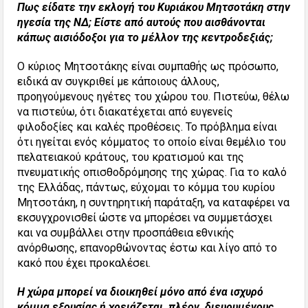
Πως είδατε την εκλογή του Κυριάκου Μητσοτάκη στην
ηγεσία της ΝΔ; Είστε από αυτούς που αισθάνονται
κάπως αισιόδοξοι για το μέλλον της κεντροδεξιάς;
Ο κύριος Μητσοτάκης είναι συμπαθής ως πρόσωπο,
ειδικά αν συγκριθεί με κάποιους άλλους,
προηγούμενους ηγέτες του χώρου του. Πιστεύω, θέλω
να πιστεύω, ότι διακατέχεται από ευγενείς
φιλοδοξίες και καλές προθέσεις. Το πρόβλημα είναι
ότι ηγείται ενός κόμματος το οποίο είναι θεμέλιο του
πελατειακού κράτους, του κρατισμού και της
πνευματικής οπισθοδρόμησης της χώρας. Για το καλό
της Ελλάδας, πάντως, εύχομαι το κόμμα του κυρίου
Μητσοτάκη, η συντηρητική παράταξη, να καταφέρει να
εκσυγχρονισθεί ώστε να μπορέσει να συμμετάσχει
και να συμβάλλει στην προσπάθεια εθνικής
ανόρθωσης, επανορθώνοντας έστω και λίγο από το
κακό που έχει προκαλέσει.
Η χώρα μπορεί να διοικηθεί μόνο από ένα ισχυρό
κόμμα εξουσίας ή χρειάζεται, πλέον, διευρυμένους