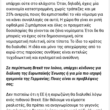
υπάρχει ούτε στο ελάχιστο. Όταν, δηλαδή, έχεις μία
οικονομία κατεστραμμένη, χωρίς τράπεζες και με
25% ανεργία, ποιος θα εμπιστευθεί το νέο νόμισμα για
να κάνει συναλλαγές σε αυτό; Η χώρα θα γίνει εν ριπή
οφθαλμού Ζιμπάμπουε και όλες οι πραγματικές
δοσοληψίες θα γίνονται σε ξένα νομίσματα. Έτσι δε θα
μπορείς να έχεις ούτε δημοσιονομική, ούτε
νομισματική πολιτική, ούτε τίποτα. Το ίδιο το κράτος
θα διαλυθεί. Η ιδέα και μόνο της αποχώρησης από το
ευρώ στις παρούσες συνθήκες είναι εντελώς
τυχοδιωκτική και εγκληματικά ανεύθυνη.
Σε περίπτωση
Brexit
τον Ιούνιο, υπάρχει κίνδυνος για
διάλυση της Ευρωπαϊκής Ένωσης ή για μία πιο ισχυρή
ηγεμονία της Γερμανίας; Ποιες είναι οι προβλέψεις
σας;
Δεν πιστεύω ότι η ΕΕ ή η ευρωζώνη θα διαλυθεί λόγω
ενός πιθανού Brexit. Εάν θέλουμε να είμαστε
ρεαλιστές, θα πρέπει να αναγνωρίσουμε το γεγονός