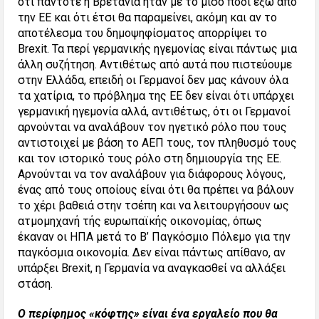
ότι πάντοτε η Βρετανία ήταν με το μισό πόδι έξω από
την ΕΕ και ότι έτσι θα παραμείνει, ακόμη και αν το
αποτέλεσμα του δημοψηφίσματος απορρίψει το
Brexit. Τα περί γερμανικής ηγεμονίας είναι πάντως μια
άλλη συζήτηση. Αντιθέτως από αυτά που πιστεύουμε
στην Ελλάδα, επειδή οι Γερμανοί δεν μας κάνουν όλα
τα χατίρια, το πρόβλημα της ΕΕ δεν είναι ότι υπάρχει
γερμανική ηγεμονία αλλά, αντιθέτως, ότι οι Γερμανοί
αρνούνται να αναλάβουν τον ηγετικό ρόλο που τους
αντιστοιχεί με βάση το ΑΕΠ τους, τον πληθυσμό τους
και τον ιστορικό τους ρόλο στη δημιουργία της ΕΕ.
Αρνούνται να τον αναλάβουν για διάφορους λόγους,
ένας από τους οποίους είναι ότι θα πρέπει να βάλουν
το χέρι βαθειά στην τσέπη και να λειτουργήσουν ως
ατμομηχανή τής ευρωπαϊκής οικονομίας, όπως
έκαναν οι ΗΠΑ μετά το Β’ Παγκόσμιο Πόλεμο για την
παγκόσμια οικονομία. Δεν είναι πάντως απίθανο, αν
υπάρξει Brexit, η Γερμανία να αναγκασθεί να αλλάξει
στάση.
Ο περίφημος «κόφτης» είναι ένα εργαλείο που θα