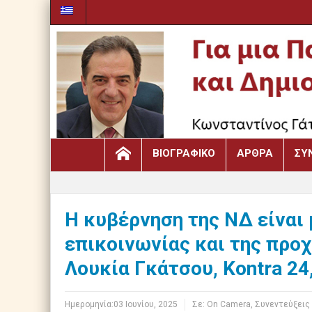
ΒΙΟΓΡΑΦΙΚΌ
ΆΡΘΡΑ
ΣΥ
Η κυβέρνηση της ΝΔ είναι 
επικοινωνίας και της προ
Λουκία Γκάτσου, Kontra 24,
Ημερομηνία:
03 Ιουνίου, 2025
Σε:
Οn Camera
,
Συνεντεύξεις