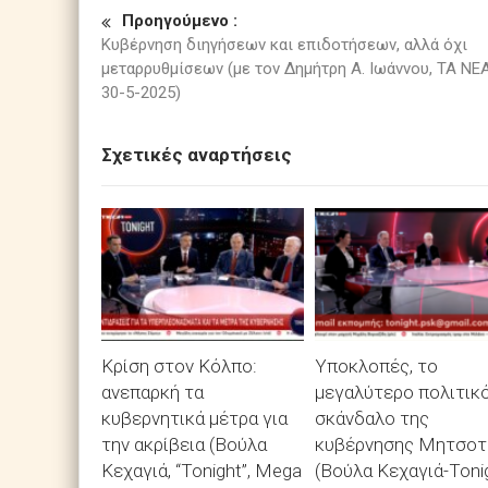
Προηγούμενο :
Κυβέρνηση διηγήσεων και επιδοτήσεων, αλλά όχι
μεταρρυθμίσεων (με τον Δημήτρη Α. Ιωάννου, ΤΑ ΝΕΑ
30-5-2025)
Σχετικές αναρτήσεις
Κρίση στον Κόλπο:
Υποκλοπές, το
ανεπαρκή τα
μεγαλύτερο πολιτικ
κυβερνητικά μέτρα για
σκάνδαλο της
την ακρίβεια (Βούλα
κυβέρνησης Μητσοτ
Κεχαγιά, “Tonight”, Mega
(Βούλα Κεχαγιά-Tonig