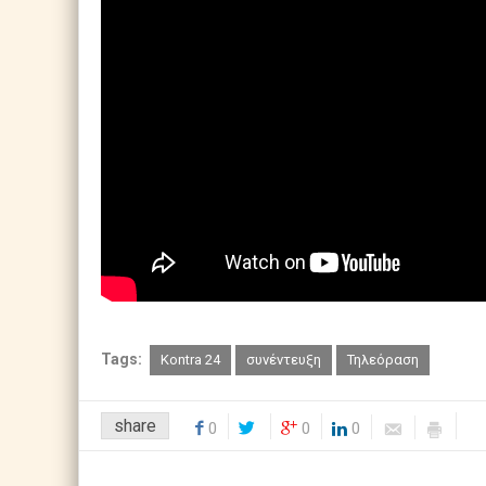
Tags:
Kontra 24
συνέντευξη
Τηλεόραση
share
0
0
0