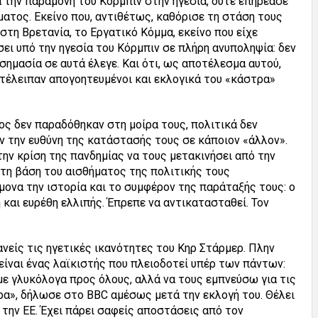
 την παραμονή τού Κόρμπιν στην ηγεσία, ούτε επηρέασε
ατος. Εκείνο που, αντιθέτως, καθόρισε τη στάση τους
στη Βρετανία, το Εργατικό Κόμμα, εκείνο που είχε
σει υπό την ηγεσία του Κόρμπιν σε πλήρη ανυποληψία: δεν
 σημασία σε αυτά έλεγε. Και ότι, ως αποτέλεσμα αυτού,
τέλειπαν απογοητευμένοι και εκλογικά του «κάστρα»
ος δεν παραδόθηκαν στη μοίρα τους, πολιτικά δεν
 την ευθύνη της κατάστασής τους σε κάποιον «άλλον».
την κρίση της πανδημίας να τους μετακινήσει από την
τη βάση του αισθήματος της πολιτικής τους
ονα την ιστορία και το συμφέρον της παράταξής τους: ο
 και ευρέθη ελλιπής. Έπρεπε να αντικατασταθεί. Τον
ανείς τις ηγετικές ικανότητες του Κηρ Στάρμερ. Πλην
 είναι ένας λαϊκιστής που πλειοδοτεί υπέρ των πάντων:
ε γλυκόλογα προς όλους, αλλά να τους εμπνεύσω για τις
ρα», δήλωσε στο BBC αμέσως μετά την εκλογή του. Θέλει
 την ΕΕ. Έχει πάρει σαφείς αποστάσεις από τον