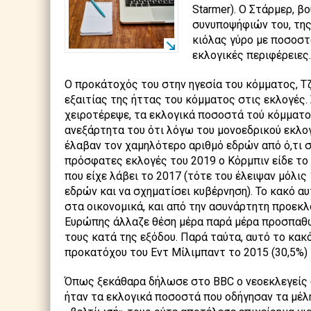
Starmer). Ο Στάρμερ, β
συνυποψήφιών του, της 
κιόλας γύρο με ποσοστ
εκλογικές περιφέρειες
Ο προκάτοχός του στην ηγεσία του κόμματος, Τζ
εξαιτίας της ήττας του κόμματος στις εκλογές.
χειροτέρεψε, τα εκλογικά ποσοστά τού κόμματος
ανεξάρτητα του ότι λόγω του μονοεδρικού εκλο
έλαβαν τον χαμηλότερο αριθμό εδρών από ό,τι σ
πρόσφατες εκλογές του 2019 ο Κόρμπιν είδε το
που είχε λάβει το 2017 (τότε του έλειψαν μόλις
εδρών και να σχηματίσει κυβέρνηση). Το κακό α
στα οικονομικά, και από την ασυνάρτητη προεκλ
Ευρώπης άλλαζε θέση μέρα παρά μέρα προσπαθών
τους κατά της εξόδου. Παρά ταύτα, αυτό το κακ
προκατόχου του Εντ Μίλιμπαντ το 2015 (30,5%) 
Όπως ξεκάθαρα δήλωσε στο BBC ο νεοεκλεγείς 
ήταν τα εκλογικά ποσοστά που οδήγησαν τα μέλ