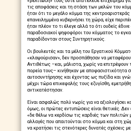
«βελτίωσή» τους ούτε αποτέλεσε επιχείρημα για
τις αποφάσεις και τη στάση των μελών του κόμμ
ήταν ότι το μεγάλο κόμμα της κεντροαριστεράς 
επανειλημμένα κυβερνήσει τη χώρα, είχε περιπέ
ήταν πλέον το τι έλεγε αλλά το ότι ουδείς έδινε
παραδοσιακοί ψηφοφόροι του κόμματος το εγκα
παραδίδονταν στους Συντηρητικούς.
Οι βουλευτές και τα μέλη του Εργατικού Κόμματ
«κλαψούρισαν», δεν προσπάθησαν να μεταφέρουν
Αντιθέτως –και, μάλιστα, χωρίς να επιτρέψουν 
πορεία τους– κινήθηκαν με αποφασιστικότητα σ
αυτοσυντήρησης και έχοντας ως πυξίδα και γνώμ
μέχρι τώρα επικεφαλής τους εζυγίσθη, εμετρήθη
αντικατέστησαν.
Είναι ασφαλώς πολύ νωρίς για να αξιολογήσει κ
όμως, οι πρώτες εντυπώσεις είναι θετικές. Δεν
«δε θέλω να κερδίσω τις καρδιές των πολιτών μ
αλλαγές που απαιτούνται στο κόμμα και στη χώ
να κρατήσει τις στενότερες δυνατές σχέσεις με