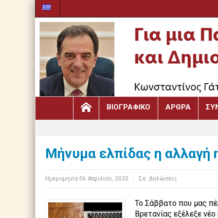
ΒΙΟΓΡΑΦΙΚΌ
ΆΡΘΡΑ
ΣΥ
Μήνυμα ελπίδας η αλλαγή 
Ημερομηνία:
06 Απριλίου, 2020
Σε:
Δηλώσεις
Το Σάββατο που μας πέ
Βρετανίας εξέλεξε νέο 