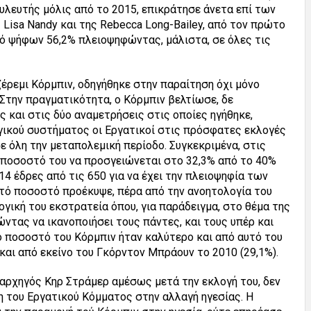
ουλευτής μόλις από το 2015, επικράτησε άνετα επί των
Lisa Nandy και της Rebecca Long-Bailey, από τον πρώτο
ό ψήφων 56,2% πλειοψηφώντας, μάλιστα, σε όλες τις
.
έρεμι Κόρμπιν, οδηγήθηκε στην παραίτηση όχι μόνο
 Στην πραγματικότητα, ο Κόρμπιν βελτίωσε, δε
 και στις δύο αναμετρήσεις στις οποίες ηγήθηκε,
γικού συστήματος οι Εργατικοί στις πρόσφατες εκλογές
ε όλη την μεταπολεμική περίοδο. Συγκεκριμένα, στις
 ποσοστό του να προσγειώνεται στο 32,3% από το 40%
 14 έδρες από τις 650 για να έχει την πλειοψηφία των
υτό ποσοστό προέκυψε, πέρα από την ανοητολογία του
ογική του εκστρατεία όπου, για παράδειγμα, στο θέμα της
τας να ικανοποιήσει τους πάντες, και τους υπέρ και
ό ποσοστό του Κόρμπιν ήταν καλύτερο και από αυτό του
και από εκείνο του Γκόρντον Μπράουν το 2010 (29,1%).
αρχηγός Κηρ Στράμερ αμέσως μετά την εκλογή του, δεν
η του Εργατικού Κόμματος στην αλλαγή ηγεσίας. Η