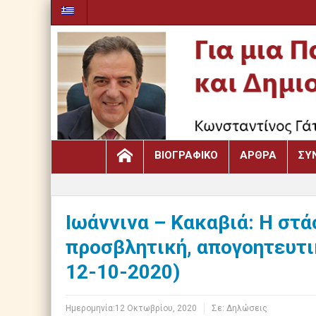
ΒΙΟΓΡΑΦΙΚΌ
ΆΡΘΡΑ
ΣΥ
Ιωάννινα – Κακαβιά: Η στ
προσβλητική, απογοητευτι
12-10-2020)
Ημερομηνία:
12 Οκτωβρίου, 2020
Σε:
Δηλώσεις