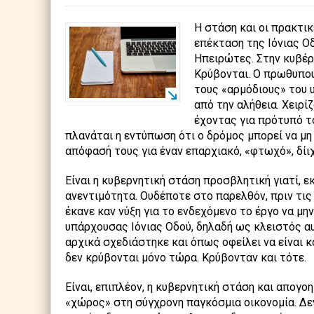
Η στάση και οι πρακτι
επέκταση της Ιόνιας Ο
Ηπειρώτες. Στην κυβέρν
Κρύβονται. Ο πρωθυπου
τους «αρμόδιους» του υ
από την αλήθεια. Χειρί
έχοντας για πρότυπό τ
πλανάται η εντύπωση ότι ο δρόμος μπορεί να μη
απόφασή τους για έναν επαρχιακό, «φτωχό», δίιχ
Είναι η κυβερνητική στάση προσβλητική γιατί, ε
ανεντιμότητα. Ουδέποτε στο παρελθόν, πριν τι
έκανε καν νύξη για το ενδεχόμενο το έργο να μ
υπάρχουσας Ιόνιας Οδού, δηλαδή ως κλειστός
αρχικά σχεδιάστηκε και όπως οφείλει να είναι 
δεν κρύβονται μόνο τώρα. Κρύβονταν και τότε.
Είναι, επιπλέον, η κυβερνητική στάση και απογο
«χώρος» στη σύγχρονη παγκόσμια οικονομία. Δεν