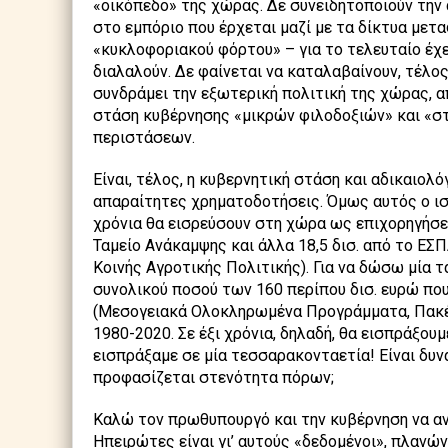
«οικόπεδο» της χώρας. Δε συνειδητοποιούν την 
στο εμπόριο που έρχεται μαζί με τα δίκτυα μετ
«κυκλοφοριακού φόρτου» – για το τελευταίο έχε
διαλαλούν. Δε φαίνεται να καταλαβαίνουν, τέλο
συνδράμει την εξωτερική πολιτική της χώρας, α
στάση κυβέρνησης «μικρών φιλοδοξιών» και «σ
περιστάσεων.
Είναι, τέλος, η κυβερνητική στάση και αδικαιολ
απαραίτητες χρηματοδοτήσεις. Όμως αυτός ο ισ
χρόνια θα εισρεύσουν στη χώρα ως επιχορηγήσεις
Ταμείο Ανάκαμψης και άλλα 18,5 δισ. από το ΕΣ
Κοινής Αγροτικής Πολιτικής). Για να δώσω μία τ
συνολικού ποσού των 160 περίπου δισ. ευρώ πο
(Μεσογειακά Ολοκληρωμένα Προγράμματα, Πακέτα
1980-2020. Σε έξι χρόνια, δηλαδή, θα εισπράξο
εισπράξαμε σε μία τεσσαρακονταετία! Είναι δυν
προφασίζεται στενότητα πόρων;
Καλώ τον πρωθυπουργό και την κυβέρνηση να αν
Ηπειρώτες είναι γι’ αυτούς «δεδομένοι», πλανών