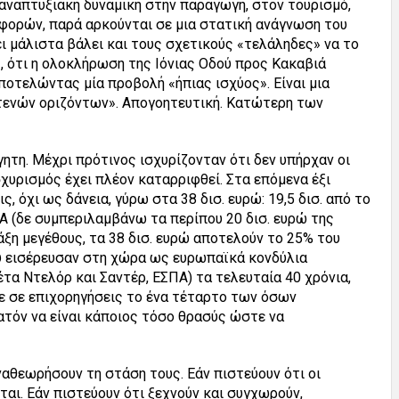
αναπτυξιακή δυναμική στην παραγωγή, στον τουρισμό,
αφορών, παρά αρκούνται σε μια στατική ανάγνωση του
ι μάλιστα βάλει και τους σχετικούς «τελάληδες» να το
ς, ότι η ολοκλήρωση της Ιόνιας Οδού προς Κακαβιά
ποτελώντας μία προβολή «ήπιας ισχύος». Είναι μια
τενών οριζόντων». Απογοητευτική. Κατώτερη των
όγητη. Μέχρι πρότινος ισχυρίζονταν ότι δεν υπήρχαν οι
χυρισμός έχει πλέον καταρριφθεί. Στα επόμενα έξι
, όχι ως δάνεια, γύρω στα 38 δισ. ευρώ: 19,5 δισ. από το
ΠΑ (δε συμπεριλαμβάνω τα περίπου 20 δισ. ευρώ της
άξη μεγέθους, τα 38 δισ. ευρώ αποτελούν το 25% του
υ εισέρευσαν στη χώρα ως ευρωπαϊκά κονδύλια
 Ντελόρ και Σαντέρ, ΕΣΠΑ) τα τελευταία 40 χρόνια,
υμε σε επιχορηγήσεις το ένα τέταρτο των όσων
ατόν να είναι κάποιος τόσο θρασύς ώστε να
αθεωρήσουν τη στάση τους. Εάν πιστεύουν ότι οι
ται. Εάν πιστεύουν ότι ξεχνούν και συγχωρούν,