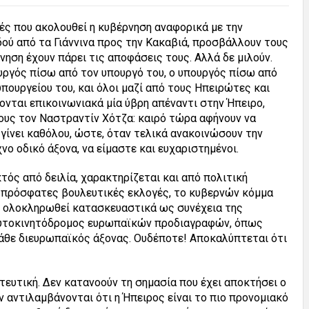
κές που ακολουθεί η κυβέρνηση αναφορικά με την
δού από τα Γιάννινα προς την Κακαβιά, προσβάλλουν τους
ηση έχουν πάρει τις αποφάσεις τους. Αλλά δε μιλούν.
ργός πίσω από τον υπουργό του, ο υπουργός πίσω από
πουργείου του, και όλοι μαζί από τους Ηπειρώτες και
ζονται επικοινωνιακά μία ύβρη απέναντι στην Ήπειρο,
ους τον Ναστραντίν Χότζα: καιρό τώρα αφήνουν να
 γίνει καθόλου, ώστε, όταν τελικά ανακοινώσουν την
νο οδικό άξονα, να είμαστε και ευχαριστημένοι.
κτός από δειλία, χαρακτηρίζεται και από πολιτική
ς πρόσφατες βουλευτικές εκλογές, το κυβερνών κόμμα
ην ολοκληρωθεί κατασκευαστικά ως συνέχεια της
 αυτοκινητόδρομος ευρωπαϊκών προδιαγραφών, όπως
κάθε διευρωπαϊκός άξονας. Ουδέποτε! Αποκαλύπτεται ότι
ητευτική. Δεν κατανοούν τη σημασία που έχει αποκτήσει ο
 αντιλαμβάνονται ότι η Ήπειρος είναι το πιο προνομιακό