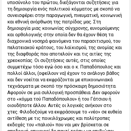
υποσύνολο του πρώτου, διεξάγονται συζητήσεις για
τη δημιουργία ενός πολιτικού κόμματος με σκοπό να
συνεισφέρει στην παραγωγική, πνευματική, κοινωνική
και εθνική ανόρθωση της πατρίδας μας. Στη
δημιουργία μιας κοινωνίας σύγχρονης, ευνομούμενης
και ορθολογικής στην οποία δεν θα έχουν θέση τα
διαχρονικά νοσηρά φαινόμενα του παρασιτισμού, του
πελατειακού κράτους, του λαϊκισμού, της ανομίας και
της διαφθοράς που αποτελούν και τις αιτίες της
χρεοκοπίας. Οι συζητήσεις αυτές, στις οποίες
συμμετέχω τόσο εγώ όσο και ο κ. Παπαδόπουλος και
πολλοί άλλοι, (οφείλουν να) έχουν το ανάλογο βάθος
και δεν νοείται να εκφράζονται με επικοινωνιακά
τεχνάσματα με σκοπό την πρόσκαιρη δημοσιότητα.
Αφορούν σε μια συλλογική προσπάθεια. Δεν αφορούν
στο «κόμμα τού Παπαδόπουλου» ή του Γάτσιου ή
οιουδήποτε άλλου. Αυτές οι λογικές ανήκουν στο
χτες. Φιλοδοξούμε να εκφράσουμε το «νέο» σε ευθεία
αντίθεση με τις ποικιλόχρωμες και πολύτροπες
εκδοχές του «παλιού» που ναι μεν βρίσκεται σε