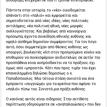
αποδρομή, επιχειρεί δε παντί τρόπω να επιβιώσει.
Πάντοτε στην ιστορία, το «νέο» οικοδομείται
απέναντι στο «παλιό» και εμφορείται και
σηματοδοτείται από νέες ιδέες, νέες πολιτικές
αντιλήψεις, νέα πολιτική ηθική, νέες μορφές
συλλογικότητας. Και βεβαίως από καινούργια
πρόσωπα, έχοντα συνείδηση εθνικής ευθύνης και
υψηλό αίσθημα δημοσίου συμφέροντος. Για τον λόγο
αυτό, όσοι συμμετείχαν από θέσεις ευθύνης ως
υπουργοί, βουλευτές κλπ στον προηγούμενο κύκλο και
επιθυμούν να συνεισφέρουν ανιδιοτελώς σε αυτήν την
προσπάθεια είναι ευπρόσδεκτοι να το πράξουν, όχι
όμως από «μπροστά». Κάτι που προς τιμήν του έχει
επανειλημμένα δηλώσει δημοσίως ο κ.
Παπαδόπουλος. Μια τέτοια στάση συνιστά και ένα
έμπρακτο «συγγνώμη» για τα ερείπια που αφήνει το
«παλιό» πίσω του. Συνιστά μια πράξη ευθύνης.
Ο κανόνας αυτός είναι σιδηρούς. Στην αντίθετη
περίπτωση οδηγούμαστε σε «αναπαλαιώσεις» που δεν