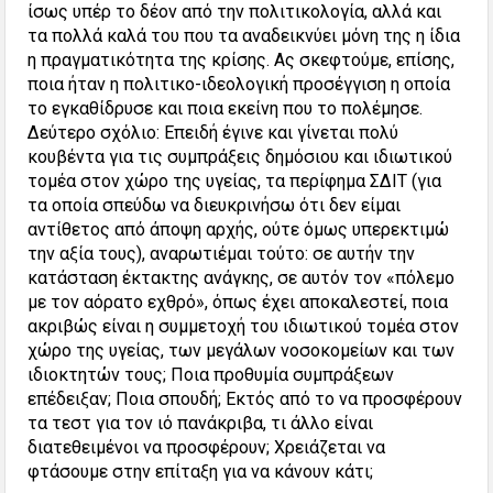
ίσως υπέρ το δέον από την πολιτικολογία, αλλά και
τα πολλά καλά του που τα αναδεικνύει μόνη της η ίδια
η πραγματικότητα της κρίσης. Ας σκεφτούμε, επίσης,
ποια ήταν η πολιτικο-ιδεολογική προσέγγιση η οποία
το εγκαθίδρυσε και ποια εκείνη που το πολέμησε.
Δεύτερο σχόλιο: Επειδή έγινε και γίνεται πολύ
κουβέντα για τις συμπράξεις δημόσιου και ιδιωτικού
τομέα στον χώρο της υγείας, τα περίφημα ΣΔΙΤ (για
τα οποία σπεύδω να διευκρινήσω ότι δεν είμαι
αντίθετος από άποψη αρχής, ούτε όμως υπερεκτιμώ
την αξία τους), αναρωτιέμαι τούτο: σε αυτήν την
κατάσταση έκτακτης ανάγκης, σε αυτόν τον «πόλεμο
με τον αόρατο εχθρό», όπως έχει αποκαλεστεί, ποια
ακριβώς είναι η συμμετοχή του ιδιωτικού τομέα στον
χώρο της υγείας, των μεγάλων νοσοκομείων και των
ιδιοκτητών τους; Ποια προθυμία συμπράξεων
επέδειξαν; Ποια σπουδή; Εκτός από το να προσφέρουν
τα τεστ για τον ιό πανάκριβα, τι άλλο είναι
διατεθειμένοι να προσφέρουν; Χρειάζεται να
φτάσουμε στην επίταξη για να κάνουν κάτι;