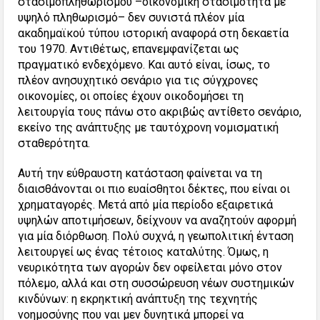
στασιμοπληθωρισμού –οικονομική στασιμότητα με
υψηλό πληθωρισμό– δεν συνιστά πλέον μία
ακαδημαϊκού τύπου ιστορική αναφορά στη δεκαετία
του 1970. Αντιθέτως, επανεμφανίζεται ως
πραγματικό ενδεχόμενο. Και αυτό είναι, ίσως, το
πλέον ανησυχητικό σενάριο για τις σύγχρονες
οικονομίες, οι οποίες έχουν οικοδομήσει τη
λειτουργία τους πάνω στο ακριβώς αντίθετο σενάριο,
εκείνο της ανάπτυξης με ταυτόχρονη νομισματική
σταθερότητα.
Αυτή την εύθραυστη κατάσταση φαίνεται να τη
διαισθάνονται οι πιο ευαίσθητοι δέκτες, που είναι οι
χρηματαγορές. Μετά από μία περίοδο εξαιρετικά
υψηλών αποτιμήσεων, δείχνουν να αναζητούν αφορμή
για μία διόρθωση. Πολύ συχνά, η γεωπολιτική ένταση
λειτουργεί ως ένας τέτοιος καταλύτης. Όμως, η
νευρικότητα των αγορών δεν οφείλεται μόνο στον
πόλεμο, αλλά και στη συσσώρευση νέων συστημικών
κινδύνων: η εκρηκτική ανάπτυξη της τεχνητής
νοημοσύνης που ναι μεν δυνητικά μπορεί να