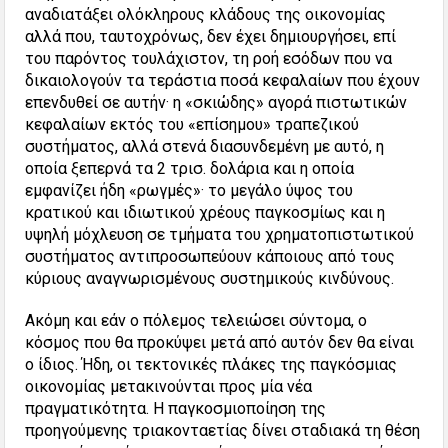
αναδιατάξει ολόκληρους κλάδους της οικονομίας
αλλά που, ταυτοχρόνως, δεν έχει δημιουργήσει, επί
του παρόντος τουλάχιστον, τη ροή εσόδων που να
δικαιολογούν τα τεράστια ποσά κεφαλαίων που έχουν
επενδυθεί σε αυτήν· η «σκιώδης» αγορά πιστωτικών
κεφαλαίων εκτός του «επίσημου» τραπεζικού
συστήματος, αλλά στενά διασυνδεμένη με αυτό, η
οποία ξεπερνά τα 2 τρισ. δολάρια και η οποία
εμφανίζει ήδη «ρωγμές»· το μεγάλο ύψος του
κρατικού και ιδιωτικού χρέους παγκοσμίως και η
υψηλή μόχλευση σε τμήματα του χρηματοπιστωτικού
συστήματος αντιπροσωπεύουν κάποιους από τους
κύριους αναγνωρισμένους συστημικούς κινδύνους.
Ακόμη και εάν ο πόλεμος τελειώσει σύντομα, ο
κόσμος που θα προκύψει μετά από αυτόν δεν θα είναι
ο ίδιος. Ήδη, οι τεκτονικές πλάκες της παγκόσμιας
οικονομίας μετακινούνται προς μία νέα
πραγματικότητα. Η παγκοσμιοποίηση της
προηγούμενης τριακονταετίας δίνει σταδιακά τη θέση