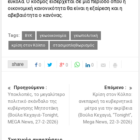
εύκολα. Ο κόσμος εισέρχεται σε μία περίοδο όπου η
οικονομική κανονικότητα θα είναι η εξαίρεση και η
αβεβαιότητα ο κανόνας.
Tags:
ΒτΚ
γεωοικονομία
γεωπολιτική
κρίση στον Κόλπο
στασιμοπληθωρισμός
share
0
0
0
Προηγούμενο :
Επόμενο :
Υποκλοπές, το μεγαλύτερο
Κρίση στον Κόλπο:
πολιτικό σκάνδαλο της
ανεπαρκή τα κυβερνητικά
κυβέρνησης Μητσοτάκη
μέτρα για την ακρίβεια
(Βούλα Κεχαγιά-Tonight,
(Βούλα Κεχαγιά, “Tonight”,
MEGA News, 27-2-2026)
Mega News, 22-3-2026)
Σχετικές αναρτήσεις