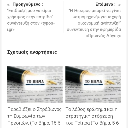
Προηγούμενο :
Επόμενο :
“Επιδίωξή μου να είμαι
“Η Ήπειρος μπορεί να γίνει
χρήσιμος στην πατρίδα”
«ατμομηχανή» για ισχυρή
συνέντευξη στον «typos-
οικονομική ανάπτυξη!”
i.gr»
συνέντευξη στην εφημερίδα
«Πρωϊνός Λόγος»
Σχετικές αναρτήσεις
Παραβιάζει ο Στράβωνας
Το λάθος ερώτημα και η
τη Συμφωνία των
στρατηγική στόχευση
Πρεσπών; (Το Βήμα, 15-6-
του Τσίπρα (Το Βήμα, 5-6-