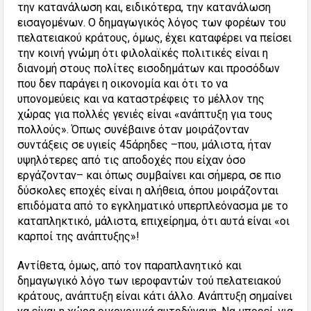
την κατανάλωση και, ειδικότερα, την κατανάλωση
εισαγομένων. Ο δημαγωγικός λόγος των φορέων του
πελατειακού κράτους, όμως, έχει καταφέρει να πείσει
την κοινή γνώμη ότι φιλολαϊκές πολιτικές είναι η
διανομή στους πολίτες εισοδημάτων και προσόδων
που δεν παράγει η οικονομία και ότι το να
υπονομεύεις και να καταστρέφεις το μέλλον της
χώρας για πολλές γενιές είναι «ανάπτυξη για τους
πολλούς». Όπως συνέβαινε όταν μοιράζονταν
συντάξεις σε υγιείς 45άρηδες –που, μάλιστα, ήταν
υψηλότερες από τις αποδοχές που είχαν όσο
εργάζονταν– και όπως συμβαίνει και σήμερα, σε πιο
δύσκολες εποχές είναι η αλήθεια, όπου μοιράζονται
επιδόματα από το εγκληματικό υπερπλεόνασμα με το
καταπληκτικό, μάλιστα, επιχείρημα, ότι αυτά είναι «οι
καρποί της ανάπτυξης»!
Αντίθετα, όμως, από τον παραπλανητικό και
δημαγωγικό λόγο των ιεροφαντών τού πελατειακού
κράτους, ανάπτυξη είναι κάτι άλλο. Ανάπτυξη σημαίνει