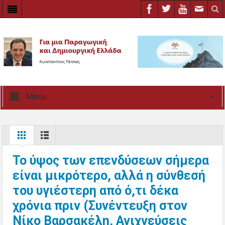
Menu
Το ύψος των επενδύσεων σήμερα
είναι μικρότερο, αλλά η σύνθεσή
του υγιέστερη από ό,τι δέκα
χρόνια πριν (Συνέντευξη στον
Νίκο Βαρσακέλη, Ανιχνεύσεις