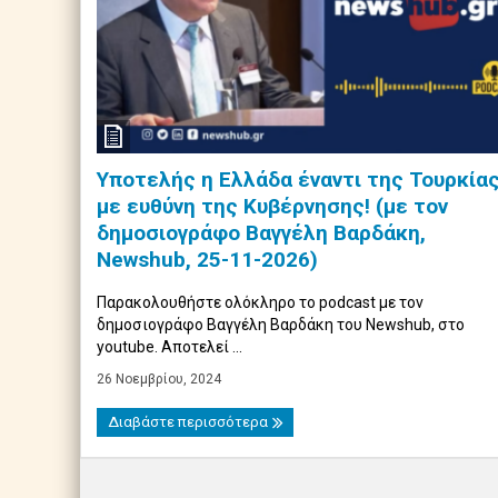
Υποτελής η Ελλάδα έναντι της Τουρκία
με ευθύνη της Κυβέρνησης! (με τον
δημοσιογράφο Βαγγέλη Βαρδάκη,
Newshub, 25-11-2026)
Παρακολουθήστε ολόκληρο το podcast με τον
δημοσιογράφο Βαγγέλη Βαρδάκη του Newshub, στο
youtube. Αποτελεί ...
26 Νοεμβρίου, 2024
Διαβάστε περισσότερα