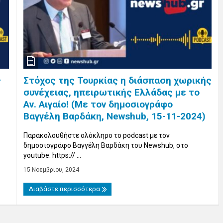
Στόχος της Τουρκίας η διάσπαση χωρικής
ς
συνέχειας, ηπειρωτικής Ελλάδας με το
Αν. Αιγαίο! (Με τον δημοσιογράφο
Βαγγέλη Βαρδάκη, Newshub, 15-11-2024)
Παρακολουθήστε ολόκληρο το podcast με τον
δημοσιογράφο Βαγγέλη Βαρδάκη του Newshub, στο
youtube. https:// ...
15 Νοεμβρίου, 2024
Διαβάστε περισσότερα