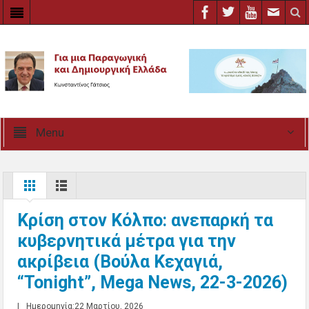
Menu
Κρίση στον Κόλπο: ανεπαρκή τα
κυβερνητικά μέτρα για την
ακρίβεια (Βούλα Κεχαγιά,
“Tonight”, Mega News, 22-3-2026)
|
Ημερομηνία:22 Μαρτίου, 2026