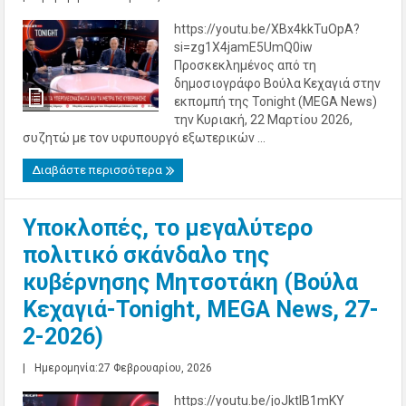
https://youtu.be/XBx4kkTuOpA?
si=zg1X4jamE5UmQ0iw
Προσκεκλημένος από τη
δημοσιογράφο Βούλα Κεχαγιά στην
εκπομπή της Tonight (MEGA News)
την Κυριακή, 22 Μαρτίου 2026,
συζητώ με τον υφυπουργό εξωτερικών ...
Διαβάστε περισσότερα
Υποκλοπές, το μεγαλύτερο
πολιτικό σκάνδαλο της
κυβέρνησης Μητσοτάκη (Βούλα
Κεχαγιά-Tonight, MEGA News, 27-
2-2026)
|
Ημερομηνία:27 Φεβρουαρίου, 2026
https://youtu.be/joJktlB1mKY