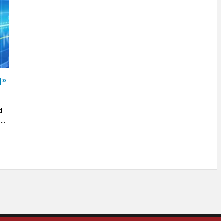
η»
d
..