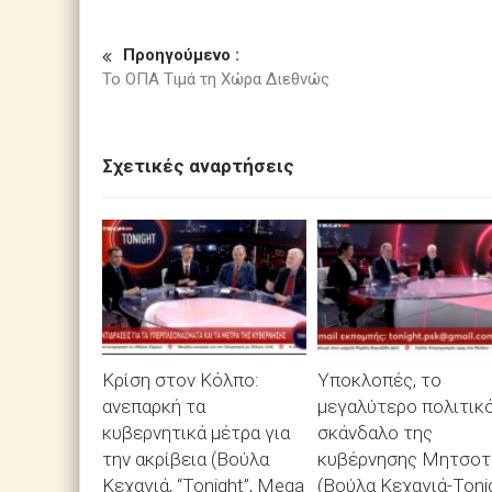
Προηγούμενο :
Το ΟΠΑ Τιμά τη Χώρα Διεθνώς
Σχετικές αναρτήσεις
Κρίση στον Κόλπο:
Υποκλοπές, το
ανεπαρκή τα
μεγαλύτερο πολιτικ
κυβερνητικά μέτρα για
σκάνδαλο της
την ακρίβεια (Βούλα
κυβέρνησης Μητσοτ
Κεχαγιά, “Tonight”, Mega
(Βούλα Κεχαγιά-Tonig