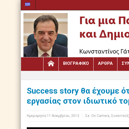
ΒΙΟΓΡΑΦΙΚΌ
ΆΡΘΡΑ
ΣΥ
Success story θα έχουμε ό
εργασίας στον ιδιωτικό τ
Ημερομηνία:
11 Νοεμβρίου, 2013
Σε:
Οn Camera
,
Συνεντεύξ