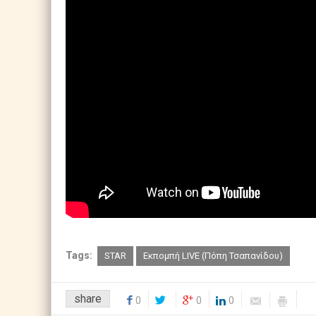
Tags:
STAR
Εκπομπή LIVE (Πόπη Τσαπανίδου)
share
0
0
0