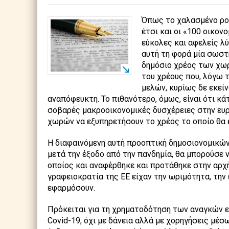
Όπως το χαλασμένο ρολ
έτσι και οι «100 οικον
εύκολες και αφελείς λ
αυτή τη φορά μία σωστ
δημόσιο χρέος των χω
του χρέους που, λόγω 
μελών, κυρίως δε εκείν
αναπόφευκτη. Το πιθανότερο, όμως, είναι ότι κά
σοβαρές μακροοικονομικές δυσχέρειες στην ευ
χωρών να εξυπηρετήσουν το χρέος το οποίο θα
Η διαφαινόμενη αυτή προοπτική δημοσιονομικώ
μετά την έξοδο από την πανδημία, θα μπορούσε ν
οποίος και αναφέρθηκε και προτάθηκε στην αρχή
γραφειοκρατία της ΕΕ είχαν την ωριμότητα, την 
εφαρμόσουν.
Πρόκειται για τη χρηματοδότηση των αναγκών ε
Covid-19, όχι με δάνεια αλλά με χορηγήσεις μέ