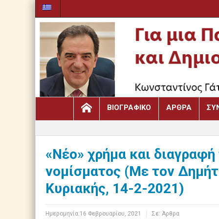
ΒΙΟΓΡΑΦΙΚΌ
ΆΡΘΡΑ
ΣΥ
«Νέο» χρήμα και διαγραφή 
νομίσματος (Με τον Δημήτρ
Κυριακής, 14-2-2021)
Ημερομηνία:
16 Φεβρουαρίου, 2021
Σε:
Άρθρα