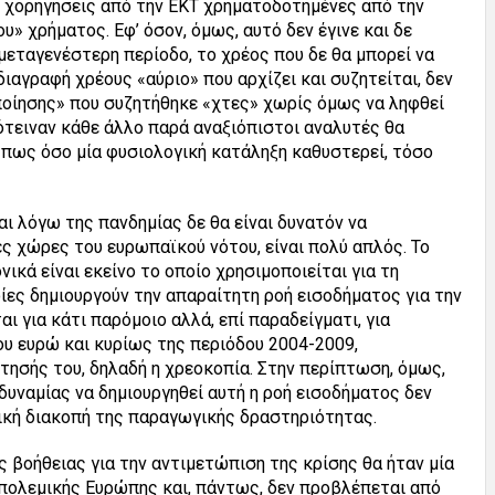
 χορηγήσεις από την ΕΚΤ χρηματοδοτημένες από την
υ» χρήματος. Εφ’ όσον, όμως, αυτό δεν έγινε και δε
ια μεταγενέστερη περίοδο, το χρέος που δε θα μπορεί να
διαγραφή χρέους «αύριο» που αρχίζει και συζητείται, δεν
ποίησης» που συζητήθηκε «χτες» χωρίς όμως να ληφθεί
ότειναν κάθε άλλο παρά αναξιόπιστοι αναλυτές θα
 πως όσο μία φυσιολογική κατάληξη καθυστερεί, τόσο
αι λόγω της πανδημίας δε θα είναι δυνατόν να
ς χώρες του ευρωπαϊκού νότου, είναι πολύ απλός. Το
ικά είναι εκείνο το οποίο χρησιμοποιείται για τη
ες δημιουργούν την απαραίτητη ροή εισοδήματος για την
ι για κάτι παρόμοιο αλλά, επί παραδείγματι, για
υ ευρώ και κυρίως της περιόδου 2004-2009,
τησής του, δηλαδή η χρεοκοπία. Στην περίπτωση, όμως,
αδυναμίας να δημιουργηθεί αυτή η ροή εισοδήματος δεν
τική διακοπή της παραγωγικής δραστηριότητας.
ς βοήθειας για την αντιμετώπιση της κρίσης θα ήταν μία
πολεμικής Ευρώπης και, πάντως, δεν προβλέπεται από