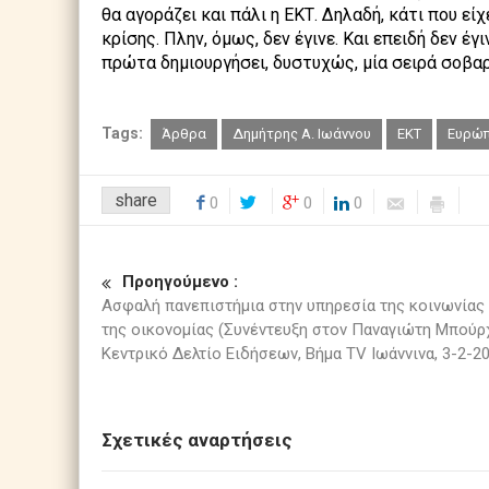
θα αγοράζει και πάλι η ΕΚΤ. Δηλαδή, κάτι που είχ
κρίσης. Πλην, όμως, δεν έγινε. Και επειδή δεν έ
πρώτα δημιουργήσει, δυστυχώς, μία σειρά σοβ
Tags:
Άρθρα
Δημήτρης Α. Ιωάννου
ΕΚΤ
Ευρώ
share
0
0
0
Προηγούμενο :
Ασφαλή πανεπιστήμια στην υπηρεσία της κοινωνίας 
της οικονομίας (Συνέντευξη στον Παναγιώτη Μπούρ
Κεντρικό Δελτίο Ειδήσεων, Βήμα TV Ιωάννινα, 3-2-2
Σχετικές αναρτήσεις