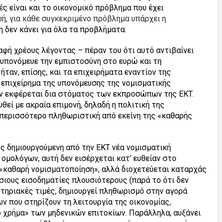
 είναι και το οικονομικό πρόβλημα που έχει
ή, για κάθε συγκεκριμένο πρόβλημα υπάρχει η
ση δεν κάνει για όλα τα προβλήματα.
αφή χρέους λέγοντας – πέραν του ότι αυτό αντιβαίνει
 υπονόμευε την εμπιστοσύνη στο ευρώ και τη
ταν, επίσης, και τα επιχειρήματα εναντίον της
 επιχείρημα της υπονόμευσης της νομισματικής
αν εκφέρεται δια στόματος των εκπροσώπων της ΕΚΤ.
υθεί με ακραία επιμονή, δηλαδή η πολιτική της
ι περισσότερο πληθωριστική από εκείνη της «καθαρής
ώς δημιουργούμενη από την ΕΚΤ νέα νομισματική
ομολόγων, αυτή δεν εισέρχεται κατ’ ευθείαν στο
 «καθαρή νομισματοποίηση», αλλά διοχετεύεται καταρχάς
ύσιους εισοδηματίες πλουσιότερους (παρά το ότι δεν
στηριακές τιμές, δημιουργεί πληθωρισμό στην αγορά
ν που στηρίζουν τη λειτουργία της οικονομίας,
ο χρήμα» των μηδενικών επιτοκίων. Παράλληλα, αυξάνει