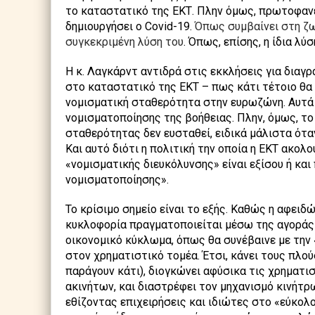
το καταστατικό της ΕΚΤ. Πλην όμως, πρωτοφανές
δημιουργήσει ο Covid-19.
Όπως συμβαίνει στη ζω
συγκεκριμένη λύση του
. Όπως, επίσης, η ίδια λύ
Η κ. Λαγκάρντ αντιδρά στις εκκλήσεις για διαγρ
στο καταστατικό της ΕΚΤ – πως κάτι τέτοιο θα
νομισματική σταθερότητα στην ευρωζώνη. Αυτά ή
νομισματοποίησης της βοήθειας. Πλην, όμως, το
σταθερότητας δεν ευσταθεί, ειδικά μάλιστα ότ
Και αυτό διότι η πολιτική την οποία η ΕΚΤ ακολο
«νομισματικής διευκόλυνσης» είναι εξίσου ή κα
νομισματοποίησης».
Το κρίσιμο σημείο είναι το εξής. Καθώς η αφειδ
κυκλοφορία πραγματοποιείται μέσω της αγοράς 
οικονομικό κύκλωμα, όπως θα συνέβαινε με την
στον χρηματιστικό τομέα. Έτσι, κάνει τους πλο
παράγουν κάτι), διογκώνει αφύσικα τις χρηματι
ακινήτων, και διαστρέφει τον μηχανισμό κινήτρω
εθίζοντας επιχειρήσεις και ιδιώτες στο «εύκολ