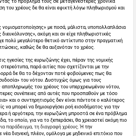
τας το πρόβλημά τους σε μεταγενέστερες χρονικά
ση του χρέους δε θα είναι εφικτή λόγω πληθωρισμού και
ς νομισματοποίησης» με ποσά, μάλιστα, υποπολλαπλάσια
 διευκόλυνσης», ακόμη και αν είχε πληθωριστικές
ίχε πολύ μεγαλύτερο θετικό αντίκτυπο στην πραγματική
ιπτώσεις, καθώς δε θα αυξανόταν το χρέος.
 τις ηγεσίες της ευρωζώνης έχει, πέραν της νομικής
 στερεότυπα, παρά αιτίες που σχετίζονται με την
βορρά δε θα το δέχονταν ποτέ φοβούμενες πως θα
ασυδοσία» του νότου. Δυστυχώς όμως για τους
ς αποπληρωμής του χρέους του υπερχρεωμένου νότου,
τερες συνέπειες από αυτές που προσπαθούν με τόσο
εια» και ο συντηρητισμός δεν είναι πάντοτε ο καλύτερος
ς να μπορεί να δημιουργήσει ροή εισοδήματος για την
τερα ή αργότερα, την ευρωζώνη μπροστά σε ένα πρόβλημα
α, το οποίο, για να το ξεπεράσει, θα χρειαστεί ακόμη πιο
ια παράδειγμα, τη διαγραφή χρέους
. Ή την
νέα διηνεκή, πλέον, ομόλογα με μηδενικό επιτόκιο που