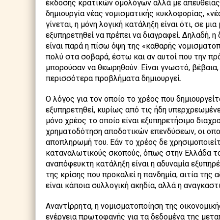
έκδοσης κρατικών ομολόγων αλλά με απευθείας
δημιουργία νέας νομισματικής κυκλοφορίας, «νέο
γίνεται, η μόνη λογική κατάληξη είναι ότι, σε μ
εξυπηρετηθεί να πρέπει να διαγραφεί. Δηλαδή, η 
είναι παρά η πίσω όψη της «καθαρής νομισματο
πολύ στα σοβαρά, έστω και αν αυτοί που την πρ
μπορούσαν να θεωρηθούν. Είναι γνωστό, βέβαια,
περισσότερα προβλήματα δημιουργεί.
Ο λόγος για τον οποίο το χρέος που δημιουργείτ
εξυπηρετηθεί, κυρίως από τις ήδη υπερχρεωμένε
μόνο χρέος το οποίο είναι εξυπηρετήσιμο διαχρον
χρηματοδότηση αποδοτικών επενδύσεων, οι οποί
αποπληρωμή του. Εάν το χρέος δε χρησιμοποιείτα
καταναλωτικούς σκοπούς, όπως στην Ελλάδα το
αναπόφευκτη κατάληξη είναι η αδυναμία εξυπηρέ
της κρίσης που προκαλεί η πανδημία, αιτία της 
είναι κάποια συλλογική ακηδία, αλλά η αναγκασ
Αναντίρρητα, η νομισματοποίηση της οικονομική
ενέργεια πρωτοφανής για τα δεδομένα της μετα