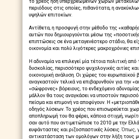
το χρέος ήδη υπερχρεωμένων χωρών μετακυλών
περιόδους στις οποίες, πιθανότατα, η ανακύκλω
υψηλών επιτοκίων.
Αντίθετα, η προσφυγή στην μέθοδο της «καθαρή
αυτών που δημιουργούνται μέσω της «ποσοτικής
επιπτώσεις σε ένα μεταγενέστερο στάδιο, θα ε
οικονομία και πολύ λιγότερες μακροχρόνιες επ
Η αδυναμία να επιλεγεί μία τέτοια πολιτική από
δυσκολίας, περισσότερο ψυχολογικές αιτίες και
οικονομική ανάλυση. Οι χώρες του ευρωπαϊκού 
αναγκαστούν τελικά να επιβαρυνθούν για την «
«σώφρονες» βόρειους, το ενδεχόμενο αδυναμία
μάλλον θα τους αναγκάσει να υποστούν περισσό
πείσμα και επιμονή να αποφύγουν. Η «μετριοπάθ
οδηγός λύσεων. Το χρέος που επισωρεύεται χωρί
αποπληρωμή του θα φέρει, κάποια στιγμή, νωρί
σαν αυτό που αντιμετώπισε το 2010 με την Ελλάδ
ευφάνταστες και ριζοσπαστικές λύσεις.
Όπως, γ
αντικατάσταση των ομολόγων στην λήξη τους με 