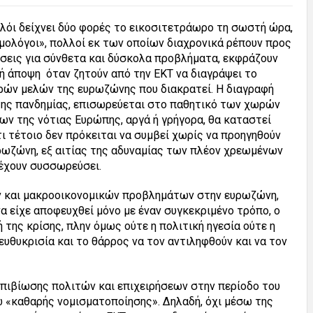
όι δείχνει δύο φορές το εικοσιτετράωρο τη σωστή ώρα,
ομολόγοι», πολλοί εκ των οποίων διαχρονικά ρέπουν προς
ύσεις για σύνθετα και δύσκολα προβλήματα, εκφράζουν
ή άποψη όταν ζητούν από την ΕΚΤ να διαγράψει το
ρών μελών της ευρωζώνης που διακρατεί. Η διαγραφή
της πανδημίας, επισωρεύεται στο παθητικό των χωρών
ων της νότιας Ευρώπης, αργά ή γρήγορα, θα καταστεί
τι τέτοιο δεν πρόκειται να συμβεί χωρίς να προηγηθούν
ρωζώνη, εξ αιτίας της αδυναμίας των πλέον χρεωμένων
 έχουν συσσωρεύσει.
ν και μακροοικονομικών προβλημάτων στην ευρωζώνη,
α είχε αποφευχθεί μόνο με έναν συγκεκριμένο τρόπο, ο
 της κρίσης, πλην όμως ούτε η πολιτική ηγεσία ούτε η
ευθυκρισία και το θάρρος να τον αντιληφθούν και να τον
πιβίωσης πολιτών και επιχειρήσεων στην περίοδο του
σω «καθαρής νομισματοποίησης». Δηλαδή, όχι μέσω της