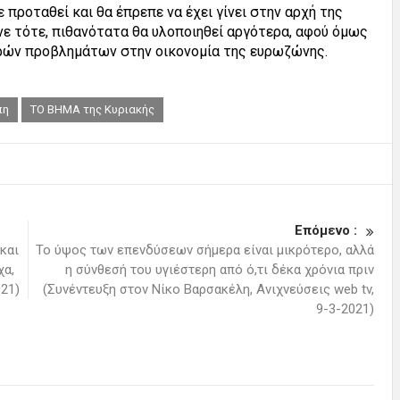
ε προταθεί και θα έπρεπε να έχει γίνει στην αρχή της
γινε τότε, πιθανότατα θα υλοποιηθεί αργότερα, αφού όμως
αρών προβλημάτων στην οικονομία της ευρωζώνης.
πη
ΤΟ ΒΗΜΑ της Κυριακής
Επόμενο :
και
Το ύψος των επενδύσεων σήμερα είναι μικρότερο, αλλά
χα,
η σύνθεσή του υγιέστερη από ό,τι δέκα χρόνια πριν
021)
(Συνέντευξη στον Νίκο Βαρσακέλη, Ανιχνεύσεις web tv,
9-3-2021)