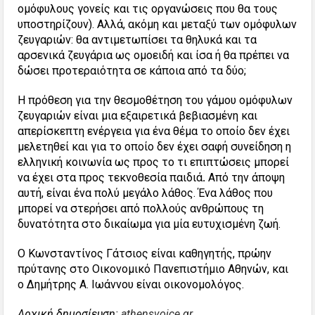
ομόφυλους γονείς και τις οργανώσεις που θα τους
υποστηρίζουν). Αλλά, ακόμη και μεταξύ των ομόφυλων
ζευγαριών: θα αντιμετωπίσει τα θηλυκά και τα
αρσενικά ζευγάρια ως ομοειδή και ίσα ή θα πρέπει να
δώσει προτεραιότητα σε κάποια από τα δύο;
Η πρόθεση για την θεσμοθέτηση του γάμου ομόφυλων
ζευγαριών είναι μια εξαιρετικά βεβιασμένη και
απερίσκεπτη ενέργεια για ένα θέμα το οποίο δεν έχει
μελετηθεί και για το οποίο δεν έχει σαφή συνείδηση η
ελληνική κοινωνία ως προς το τι επιπτώσεις μπορεί
να έχει στα προς τεκνοθεσία παιδιά
.
Από την άποψη
αυτή, είναι ένα πολύ μεγάλο λάθος. Ένα λάθος που
μπορεί να στερήσει από πολλούς ανθρώπους τη
δυνατότητα στο δικαίωμα για μία ευτυχισμένη ζωή.
Ο Κωνσταντίνος Γάτσιος είναι καθηγητής, πρώην
πρύτανης στο Οικονομικό Πανεπιστήμιο Αθηνών, και
ο Δημήτρης Α. Ιωάννου είναι οικονομολόγος.
Αρχική δημοσίευση:
athensvoice.gr