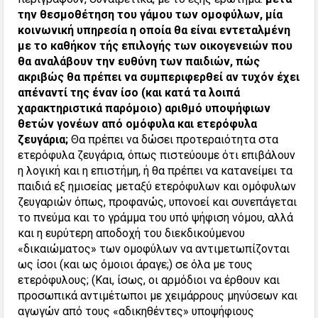
την θεσμοθέτηση του γάμου των ομοφύλων, μία
κοινωνική υπηρεσία η οποία θα είναι εντεταλμένη
με το καθήκον τής επιλογής των οικογενειών που
θα αναλάβουν την ευθύνη των παιδιών, πώς
ακριβώς θα πρέπει να συμπεριφερθεί αν τυχόν έχει
απέναντί της έναν ίσο (και κατά τα λοιπά
χαρακτηριστικά παρόμοιο) αριθμό υποψήφιων
θετών γονέων από ομόφυλα και ετερόφυλα
ζευγάρια;
Θα πρέπει να δώσει προτεραιότητα στα
ετερόφυλα ζευγάρια, όπως πιστεύουμε ότι επιβάλουν
η λογική και η επιστήμη, ή θα πρέπει να κατανείμει τα
παιδιά εξ ημισείας μεταξύ ετερόφυλων και ομόφυλων
ζευγαριών όπως, προφανώς, υπονοεί και συνεπάγεται
το πνεύμα και το γράμμα του υπό ψήφιση νόμου, αλλά
και η ευρύτερη αποδοχή του διεκδικούμενου
«δικαιώματος» των ομοφύλων να αντιμετωπίζονται
ως ίσοι (και ως όμοιοι άραγε;) σε όλα με τους
ετερόφυλους; (Και, ίσως, οι αρμόδιοι να έρθουν και
προσωπικά αντιμέτωποι με χειμάρρους μηνύσεων και
αγωγών από τους «αδικηθέντες» υποψήφιους