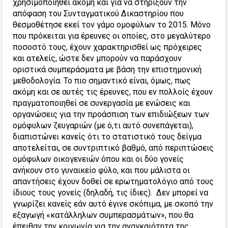
χρησιμοποιηθεί ακόμη και για να στηρίξουν την
απόφαση του Συνταγματικού Δικαστηρίου που
θεσμοθέτησε εκεί τον γάμο ομοφύλων το 2015. Μόνο
που πρόκειται για έρευνες οι οποίες, στο μεγαλύτερο
ποσοστό τους, έχουν χαρακτηρισθεί ως πρόχειρες
και ατελείς, ώστε δεν μπορούν να παράσχουν
οριστικά συμπεράσματα με βάση την επιστημονική
μεθοδολογία. Το πιο σημαντικό είναι, όμως, πως
ακόμη και σε αυτές τις έρευνες, που εν πολλοίς έχουν
πραγματοποιηθεί σε συνεργασία με ενώσεις και
οργανώσεις για την προάσπιση των επιδιώξεων των
ομόφυλων ζευγαριών (με ό,τι αυτό συνεπάγεται),
διαπιστώνει κανείς ότι το στατιστικό τους δείγμα
αποτελείται, σε συντριπτικό βαθμό, από περιπτώσεις
ομόφυλων οικογενειών όπου και οι δύο γονείς
ανήκουν στο γυναικείο φύλο, και που μάλιστα οι
απαντήσεις έχουν δοθεί σε ερωτηματολόγιο από τους
ίδιους τους γονείς (δηλαδή, τις ίδιες). Δεν μπορεί να
γνωρίζει κανείς εάν αυτό έγινε σκόπιμα, με σκοπό την
εξαγωγή «κατάλληλων συμπερασμάτων», που θα
έπειθαν την κοινωνία για την αναγκαιότητα της