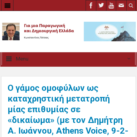
Menu
Ο γάμος ομοφύλων ως
καταχρηστική μετατροπή
μίας επιθυμίας σε
«δικαίωμα» (με τον Δημήτρη
Α. Ιωάννου, Athens Voice, 9-2-