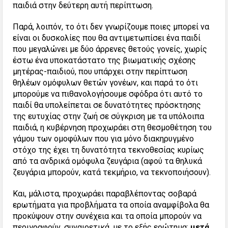
παιδιά στην δεύτερη αυτή περίπτωση.
Παρά, λοιπόν, το ότι δεν γνωρίζουμε ποιες μπορεί να
είναι οι δυσκολίες που θα αντιμετωπίσει ένα παιδί
που μεγαλώνει με δύο άρρενες θετούς γονείς, χωρίς
έστω ένα υποκατάστατο της βιωματικής σχέσης
μητέρας-παιδιού, που υπάρχει στην περίπτωση
θηλέων ομόφυλων θετών γονέων, και παρά το ότι
μπορούμε να πιθανολογήσουμε σφόδρα ότι αυτό το
παιδί θα υπολείπεται σε δυνατότητες πρόσκτησης
της ευτυχίας στην ζωή σε σύγκριση με τα υπόλοιπα
παιδιά, η κυβέρνηση προχωράει στη θεσμοθέτηση του
γάμου των ομοφύλων που για μόνο διακηρυγμένο
στόχο της έχει τη δυνατότητα τεκνοθεσίας κυρίως
από τα ανδρικά ομόφυλα ζευγάρια (αφού τα θηλυκά
ζευγάρια μπορούν, κατά τεκμήριο, να τεκνοποιήσουν).
Και, μάλιστα, προχωράει παραβλέποντας σοβαρά
ερωτήματα για προβλήματα τα οποία αναμφίβολα θα
προκύψουν στην συνέχεια και τα οποία μπορούν να
περιγραφούν, συναιρετικά, με το εξής ερώτημα:
μετά