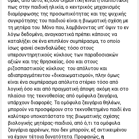
όμως από αυτό, εξίσου σημαντική είναι η διαπίστωση
πως στην παιδική ηλικία, ο κεντρικός μηχανισμός
διαμόρφωσης της προσωπικότητας και της ψυχικής
συγκρότησης του παιδιού είναι η βιωματική σχέση με
τη μητέρα του. Μόνο που, λαμβάνοντας υπ’ όψιν το εν
λόγω δεδομένο, αναγκαστικά πρέπει κάποιος να
καταλήξει σε ένα επιπλέον συμπέρασμα, το οποίο
ίσως φανεί σκανδαλώδες τόσο στους
υπερσυντηρητικούς κύκλους των παραδοσιακών
αξιών και της θρησκείας, όσο και στους
ριζοσπαστικούς κύκλους του απόλυτου και
αδιαπραγμάτευτου «δικαιωματισμού», πλην όμως
είναι ένα συμπέρασμα απόλυτα στέρεο τόσο από
λογική όσο και από πραγματική άποψη: ακόμη και στο
πλαίσιο της τεκνοθεσίας από ομόφυλα ζευγάρια,
υπάρχουν διαφορές. Τα ομόφυλα ζευγάρια θηλέων,
μπορούν να προσφέρουν στο τεκνοθετημένο παιδί ένα
καλύτερο υποκατάστατο της βιωματικής σχέσης
βιολογικής μητέρας-παιδιού, από ό,τι τα ομόφυλα
ζευγάρια αρρένων, που δεν μπορούν, εξ αντικειμένου
να έχουν τέτοια δυνατότητα. Προφανώς,
η