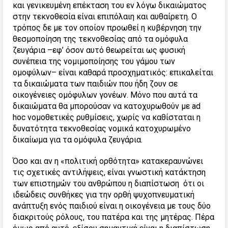
και γενικευμένη επέκταση του εν λόγω δικαιώματος
στην τεκνοθεσία είναι επιπόλαιη και αυθαίρετη. Ο
τρόπος δε με τον οποίον προωθεί η κυβέρνηση την
θεσμοποίηση της τεκνοθεσίας από τα ομόφυλα
ζευγάρια –εφ’ όσον αυτό θεωρείται ως φυσική
συνέπεια της νομιμοποίησης του γάμου των
ομοφύλων– είναι καθαρά προσχηματικός: επικαλείται
τα δικαιώματα των παιδιών που ήδη ζουν σε
οικογένειες ομόφυλων γονέων. Μόνο που αυτά τα
δικαιώματα θα μπορούσαν να κατοχυρωθούν με ad
hoc νομοθετικές ρυθμίσεις, χωρίς να καθίσταται η
δυνατότητα τεκνοθεσίας νομικά κατοχυρωμένο
δικαίωμα για τα ομόφυλα ζευγάρια.
Όσο και αν η «πολιτική ορθότητα» κατακεραυνώνει
τις σχετικές αντιλήψεις, είναι γνωστική κατάκτηση
των επιστημών του ανθρώπου η διαπίστωση ότι οι
ιδεώδεις συνθήκες για την ορθή ψυχοπνευματική
ανάπτυξη ενός παιδιού είναι η οικογένεια με τους δύο
διακριτούς ρόλους, του πατέρα και της μητέρας. Πέρα