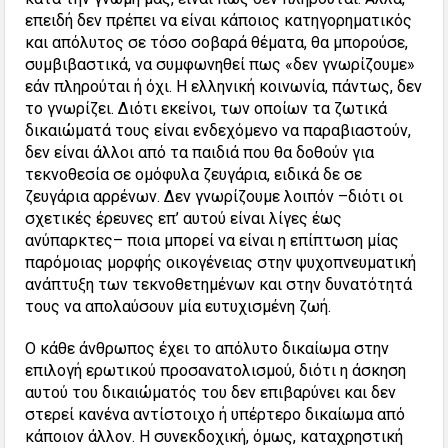
επειδή δεν πρέπει να είναι κάποιος κατηγορηματικός
και απόλυτος σε τόσο σοβαρά θέματα, θα μπορούσε,
συμβιβαστικά, να συμφωνηθεί πως «δεν γνωρίζουμε»
εάν πληρούται ή όχι. Η ελληνική κοινωνία, πάντως, δεν
το γνωρίζει. Διότι εκείνοι, των οποίων τα ζωτικά
δικαιώματά τους είναι ενδεχόμενο να παραβιαστούν,
δεν είναι άλλοι από τα παιδιά που θα δοθούν για
τεκνοθεσία σε ομόφυλα ζευγάρια, ειδικά δε σε
ζευγάρια αρρένων. Δεν γνωρίζουμε λοιπόν –διότι οι
σχετικές έρευνες επ’ αυτού είναι λίγες έως
ανύπαρκτες– ποια μπορεί να είναι η επίπτωση μίας
παρόμοιας μορφής οικογένειας στην ψυχοπνευματική
ανάπτυξη των τεκνοθετημένων και στην δυνατότητά
τους να απολαύσουν μία ευτυχισμένη ζωή.
Ο κάθε άνθρωπος έχει το απόλυτο δικαίωμα στην
επιλογή ερωτικού προσανατολισμού, διότι η άσκηση
αυτού του δικαιώματός του δεν επιβαρύνει και δεν
στερεί κανένα αντίστοιχο ή υπέρτερο δικαίωμα από
κάποιον άλλον. Η συνεκδοχική, όμως, καταχρηστική