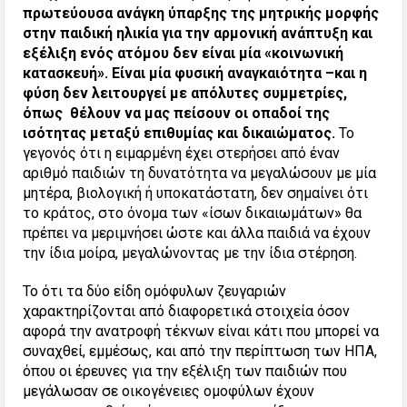
πρωτεύουσα ανάγκη ύπαρξης της μητρικής μορφής
στην παιδική ηλικία για την αρμονική ανάπτυξη και
εξέλιξη ενός ατόμου δεν είναι μία «κοινωνική
κατασκευή». Είναι μία φυσική αναγκαιότητα –και η
φύση δεν λειτουργεί με απόλυτες συμμετρίες,
όπως θέλουν να μας πείσουν οι οπαδοί της
ισότητας μεταξύ επιθυμίας και δικαιώματος.
Το
γεγονός ότι η ειμαρμένη έχει στερήσει από έναν
αριθμό παιδιών τη δυνατότητα να μεγαλώσουν με μία
μητέρα, βιολογική ή υποκατάστατη, δεν σημαίνει ότι
το κράτος, στο όνομα των «ίσων δικαιωμάτων» θα
πρέπει να μεριμνήσει ώστε και άλλα παιδιά να έχουν
την ίδια μοίρα, μεγαλώνοντας με την ίδια στέρηση.
Το ότι τα δύο είδη ομόφυλων ζευγαριών
χαρακτηρίζονται από διαφορετικά στοιχεία όσον
αφορά την ανατροφή τέκνων είναι κάτι που μπορεί να
συναχθεί, εμμέσως, και από την περίπτωση των ΗΠΑ,
όπου οι έρευνες για την εξέλιξη των παιδιών που
μεγάλωσαν σε οικογένειες ομοφύλων έχουν