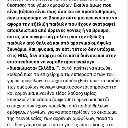
θέσπισης του γάμου ομοφύλων.
Εκείνο όμως που
είναι βέβαιο είναι πως όσο και αν προσπαθήσαμε,
δεν μπορέσαμε να βρούμε ούτε μία έρευνα που να
αφορά την εξέλιξη παιδιών που έχουν ανατραφεί
αποκλειστικά από άρρενες γονείς ή να βρούμε,
έστω, μία συγκριτική μελέτη για την εξέλιξη
παιδιών από θηλυκά και από αρσενικά ομόφυλα
ζευγάρια. Και, φυσικά, αν κάτι τέτοιο δεν υπάρχει
στις ΗΠΑ, δεν υπάρχει ούτε κατά διάνοια και στην
επισπεύδουσα να νομοθετήσει ανάλογα
«δικαιώματα» Ελλάδα.
Γι’ αυτό, πρέπει να ειπωθεί
καθαρά πως το επιχείρημα των υπερασπιστών του
γάμου ομοφύλων ότι «έχει αποδειχθεί» πως τα παιδιά
των ομόφυλων γονέων αναπτύσσονται απρόσκοπτα
και αρμονικά, είναι ένα είδος λαθροχειρίας.
Επικαλούνται κάποια (αμφισβητούμενα και αυτά)
στοιχεία που έχουν προέλθει από παιδιά θηλέων
ομόφυλων γονέων, για να υποστηρίξουν το δικαίωμα
της τεκνοθεσίας των αρρένων ομοφύλων, παρά το
ότι δεν γνωρίζουμε τίποτα για τις επιπτώσεις στα