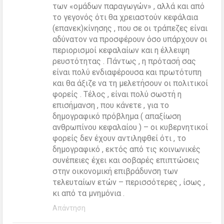
των «ομάδων παραγωγών» , αλλά και από
το γεγονός ότι θα χρειαστούν κεφάλαια
(επανεκ)κίνησης , που σε οι τράπεζες είναι
αδύνατον να προσφέρουν όσο υπάρχουν οι
περιορισμοί κεφαλαίων και η έλλειψη
ρευστότητας . Πάντως , η πρότασή σας
είναι πολύ ενδιαφέρουσα και πρωτότυπη
και θα άξιζε να τη μελετήσουν οι πολιτικοί
φορείς . Τέλος , είναι πολύ σωστή η
επισήμανση , που κάνετε , για το
δημογραφικό πρόβλημα ( απαξίωση
ανθρωπίνου κεφαλαίου ) – οι κυβερνητικοί
φορείς δεν έχουν αντιληφθεί ότι , το
δημογραφικό , εκτός από τις κοινωνικές
συνέπειες έχει και σοβαρές επιπτώσεις
στην οικονομική επιβράδυνση των
τελευταίων ετών – περισσότερες , ίσως ,
κι από τα μνημόνια .
Απάντηση