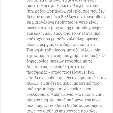
ουσιαστικά αεργία, είναι ενδεχομένως
σωστό. Και εγώ ξέρω ανάλογες ιστορίες,
(π.χ. ροδακινοπαραγωγοί Νάουσας που δεν
βρήκαν παρά μόνο 8 Έλληνες να εργασθούν
σε μία ανάλογη περίπτωση). Αυτό είναι
συνέπεια και μιας κακής διαπαιδαγώγησης
του ελληνικού λαού από το «πελατειακό
κράτος» που μοίραζε καλοπληρωμένες
θέσεις αεργίας στο Δημόσιο και στην
Τοπική Αυτοδιοίκηση, μεταξύ άλλων. Με
την εφαρμογή ενός προγράμματος μαζικής
δημιουργίας θέσεων εργασίας με το
Δημόσιο ως «εργοδότη ύστατης
προσφοράς» όπως προτείνουμε, ένα
επιπλέον κέρδος που θα έχουμε, εκτός των
άλλων, είναι ότι θα μάθουμε θετικά πόση
από την υπάρχουσα «ανεργία» είναι
εθελούσια, δηλαδή αεργία, και πόση είναι
πραγματική. Και αυτό από μόνο του είναι
πολύ σημαντικό διότι θα διαφοροποιήσει,
ίσως, το αίσθημα επείγοντος που όλοι