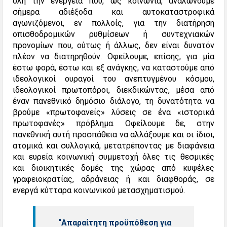
όλη την ενέργεια που, ως κοινωνία, αναλώνουμε
σήμερα αδιέξοδα και αυτοκαταστροφικά
αγωνιζόμενοι, εν πολλοίς, για την διατήρηση
οπισθοδρομικών ρυθμίσεων ή συντεχνιακών
προνομίων που, ούτως ή άλλως, δεν είναι δυνατόν
πλέον να διατηρηθούν. Οφείλουμε, επίσης, για μία
έστω φορά, έστω και εξ ανάγκης, να καταστούμε από
ιδεολογικοί ουραγοί του ανεπτυγμένου κόσμου,
ιδεολογικοί πρωτοπόροι, διεκδικώντας, μέσα από
έναν πανεθνικό δημόσιο διάλογο, τη δυνατότητα να
βρούμε «πρωτοφανείς» λύσεις σε ένα «ιστορικά
πρωτοφανές» πρόβλημα. Οφείλουμε δε, στην
πανεθνική αυτή προσπάθεια να αλλάξουμε και οι ίδιοι,
ατομικά και συλλογικά, μετατρέποντας με διαφάνεια
και ευρεία κοινωνική συμμετοχή όλες τις θεσμικές
και διοικητικές δομές της χώρας από κυψέλες
γραφειοκρατίας, αδράνειας ή και διαφθοράς, σε
ενεργά κύτταρα κοινωνικού μετασχηματισμού.
“Απαραίτητη προϋπόθεση για