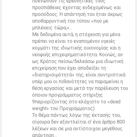
πυκνώνουν τις ερευνητικές τους
προσπάθειες έχοντας ενδεχομένως και
προσόδους. Η απάντησή του ήταν άκρως
αποθαρρυντική του τύπου «πού με
μπλέκεις τώρα;»…
Με δεδομένα αυτά, η στόχευση για μένα
πρέπει να είναι το εναπομένον υγειές
κομμάτι της ιδιωτικής οικονομίας και η
νεοφυής επιχειρηματικότητα. Κοινώς, αν
ως Κράτος πείσω/δελεάσω μια ιδιωτική
επιχείρηση που έχει αποδείξει τη
«διατηρισιμότητά» της, είναι συντριπτικά
υπέρ μου οι πιθανότητες να παραμείνει η
θέση εργασίας και μετά την παρέλευση του
όποιου προγράμματος στήριξης
9περιορίζοντας στο ελάχιστο το «dead
weight» του Προγράμματος).
Το θέμα πάντως λόγω της έκτασής του,
σίγουρα δεν εξαντλείται σ’ ένα άρθρο 800
λέξεων και σε μια αντίστοιχου μεγέθους
απάντηση…