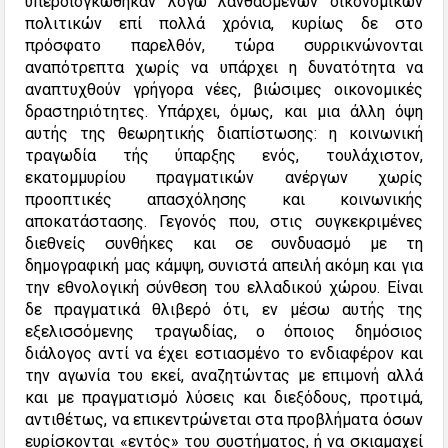
υπερδιογκώθηκαν λόγω λανθασμένων οικονομικών
πολιτικών επί πολλά χρόνια, κυρίως δε στο
πρόσφατο παρελθόν, τώρα συρρικνώνονται
αναπότρεπτα χωρίς να υπάρχει η δυνατότητα να
αναπτυχθούν γρήγορα νέες, βιώσιμες οικονομικές
δραστηριότητες. Υπάρχει, όμως, και μια άλλη όψη
αυτής της θεωρητικής διαπίστωσης: η κοινωνική
τραγωδία τής ύπαρξης ενός, τουλάχιστον,
εκατομμυρίου πραγματικών ανέργων χωρίς
προοπτικές απασχόλησης και κοινωνικής
αποκατάστασης. Γεγονός που, στις συγκεκριμένες
διεθνείς συνθήκες και σε συνδυασμό με τη
δημογραφική μας κάμψη, συνιστά απειλή ακόμη και για
την εθνολογική σύνθεση του ελλαδικού χώρου. Είναι
δε πραγματικά θλιβερό ότι, εν μέσω αυτής της
εξελισσόμενης τραγωδίας, ο όποιος δημόσιος
διάλογος αντί να έχει εστιασμένο το ενδιαφέρον και
την αγωνία του εκεί, αναζητώντας με επιμονή αλλά
και με πραγματισμό λύσεις και διεξόδους, προτιμά,
αντιθέτως, να επικεντρώνεται στα προβλήματα όσων
ευρίσκονται «εντός» του συστήματος, ή να σκιαμαχεί