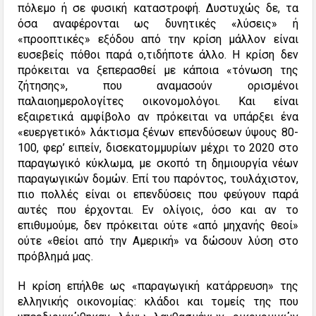
πόλεμο ή σε φυσική καταστροφή. Δυστυχώς δε, τα
όσα αναφέρονται ως δυνητικές «λύσεις» ή
«προοπτικές» εξόδου από την κρίση μάλλον είναι
ευσεβείς πόθοι παρά ο,τιδήποτε άλλο. Η κρίση δεν
πρόκειται να ξεπερασθεί με κάποια «τόνωση της
ζήτησης», που αναμασούν ορισμένοι
παλαιοημερολογίτες οικονομολόγοι. Και είναι
εξαιρετικά αμφίβολο αν πρόκειται να υπάρξει ένα
«ευεργετικό» λάκτισμα ξένων επενδύσεων ύψους 80-
100, φερ’ ειπείν, δισεκατομμυρίων μέχρι το 2020 στο
παραγωγικό κύκλωμα, με σκοπό τη δημιουργία νέων
παραγωγικών δομών. Επί του παρόντος, τουλάχιστον,
πιο πολλές είναι οι επενδύσεις που φεύγουν παρά
αυτές που έρχονται. Εν ολίγοις, όσο και αν το
επιθυμούμε, δεν πρόκειται ούτε «από μηχανής θεοί»
ούτε «θείοι από την Αμερική» να δώσουν λύση στο
πρόβλημά μας.
Η κρίση επήλθε ως «παραγωγική κατάρρευση» της
ελληνικής οικονομίας: κλάδοι και τομείς της που