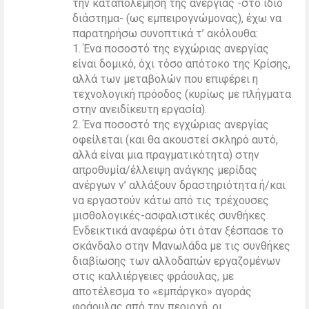
την καταπολέμηση της ανεργίας -στο ίδιο
διάστημα- (ως εμπειρογνώμονας), έχω να
παρατηρήσω συνοπτικά τ’ ακόλουθα:
1. Ένα ποσοστό της εγχώριας ανεργίας
είναι δομικό, όχι τόσο απότοκο της Κρίσης,
αλλά των μεταβολών που επιφέρει η
τεχνολογική πρόοδος (κυρίως με πλήγματα
στην ανειδίκευτη εργασία).
2. Ένα ποσοστό της εγχώριας ανεργίας
οφείλεται (και θα ακουστεί σκληρό αυτό,
αλλά είναι μια πραγματικότητα) στην
απροθυμία/έλλειψη ανάγκης μερίδας
ανέργων ν’ αλλάξουν δραστηριότητα ή/και
να εργαστούν κάτω από τις τρέχουσες
μισθολογικές-ασφαλιστικές συνθήκες.
Ενδεικτικά αναφέρω ότι όταν ξέσπασε το
σκάνδαλο στην Μανωλάδα με τις συνθήκες
διαβίωσης των αλλοδαπών εργαζομένων
στις καλλιέργειες φράουλας, με
αποτέλεσμα το «εμπάργκο» αγοράς
φράουλας από την περιοχή, οι