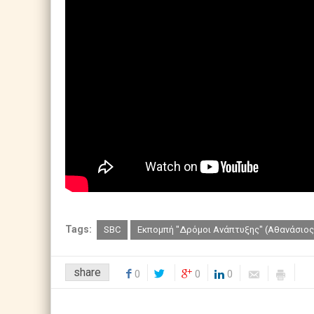
Tags:
SBC
Εκπομπή "Δρόμοι Ανάπτυξης" (Αθανάσιο
share
0
0
0