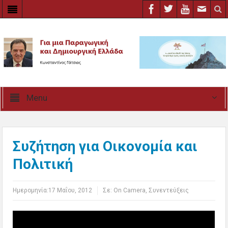
Menu
Συζήτηση για Οικονομία και
Πολιτική
Ημερομηνία:
17 Μαΐου, 2012
Σε:
Οn Camera
,
Συνεντεύξεις