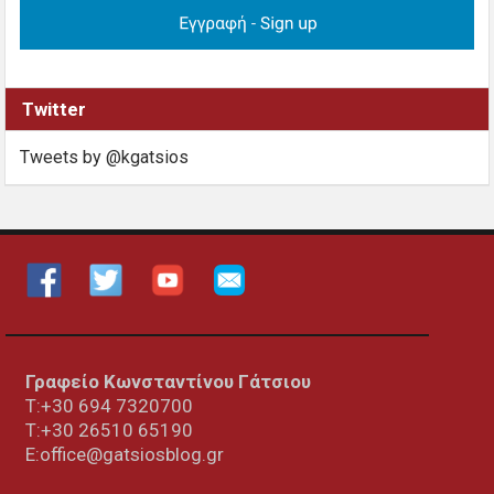
Twitter
Tweets by @kgatsios
Γραφείο Κωνσταντίνου Γάτσιου
Τ:+30 694 7320700
T:+30
26510 65190
E:office@gatsiosblog.gr