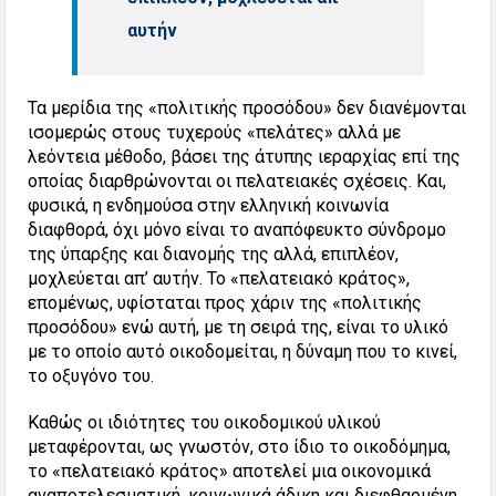
αυτήν
Τα μερίδια της «πολιτικής προσόδου» δεν διανέμονται
ισομερώς στους τυχερούς «πελάτες» αλλά με
λεόντεια μέθοδο, βάσει της άτυπης ιεραρχίας επί της
οποίας διαρθρώνονται οι πελατειακές σχέσεις. Και,
φυσικά, η ενδημούσα στην ελληνική κοινωνία
διαφθορά, όχι μόνο είναι το αναπόφευκτο σύνδρομο
της ύπαρξης και διανομής της αλλά, επιπλέον,
μοχλεύεται απ’ αυτήν. Το «πελατειακό κράτος»,
επομένως, υφίσταται προς χάριν της «πολιτικής
προσόδου» ενώ αυτή, με τη σειρά της, είναι το υλικό
με το οποίο αυτό οικοδομείται, η δύναμη που το κινεί,
το οξυγόνο του.
Καθώς οι ιδιότητες του οικοδομικού υλικού
μεταφέρονται, ως γνωστόν, στο ίδιο το οικοδόμημα,
το «πελατειακό κράτος» αποτελεί μια οικονομικά
αναποτελεσματική, κοινωνικά άδικη και διεφθαρμένη