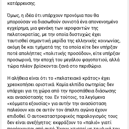
κατάρρευσης.
Όμως, η ιδέα ότι υπάρχουν προνόμια που θα
μπορούσαν να διασωθούν συνιστά ένα απονενοημένο
εγχείρημα, μια φενάκη των ιεροφαντών της
πελατοκρατίας, με την οποία δυστυχώς έχει
ταυτισθεί σημαντική μερίδα της ελληνικής κοινωνίας,
ακόμη δε και τμήματά της τα οποία είτε δεν υπήρξαν
ποτέ απολήπτες «πολιτικής προσόδου», είτε υπήρξαν
προσωρινά, την εποχή του μεγάλου φαγοποτιού, αλλά
τώρα πλέον βρίσκονται ξανά στο περιθώριο.
Η αλήθεια είναι ότι το «πελατειακό κράτος» έχει
χρεοκοπήσει οριστικά. Καμία ελπίδα σωτηρίας δεν
υπάρχει για τη χώρα από την προσπάθεια διάσωσης
και ανασύστασής του. Εν τούτοις, τα λεγόμενα
«κόμματα εξουσίας» για αυτήν την ανασύσταση
παλεύουν και σε αυτόν τον άπελπι αγώνα έχουν
επιδοθεί. Ο αυτοκαταστροφικός παραλογισμός τους
δεν είναι ανεξήγητος: εκφράζουν το «παλιό» γιατί
προέρχονται από αυτό. Έχουν χτιστεί με τα υλικά του