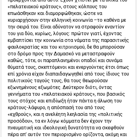
«πελατειακού κράτους», στους κόλπους του
επωάσθηκαν και διαμορφώθηκαν, ώστε να
κυριαρχήσουν στην ελληνική κοινωνία –το καθένα με
την σειρά του. Είναι αδύνατον να στραφούν εναντίον
του για δύο, κυρίως, λόγους: πρώτον γιατί, έχοντας
εμβαπτίσει την κοινωνία στα νάματα της παρασιτικής
φαυλοκρατίας και του κιτρινισμού, δε θα μπορούσαν
στο δρόμο προς την Δαμασκό να μεταστραφούν
καθώς, τότε, οι παραπλανημένοι οπαδοί και συνάμα
θύματά τους, σκεπτόμενοι και ενεργούντες έτσι όπως
επί χρόνια είχαν διαπαιδαγωγηθεί από τους ίδιους του
πολιτικούς ταγούς τους, θα τους θεωρούσαν
εξωνημένους εξωμότες. Δεύτερον διότι, όντας
γεννήματα του «πελατειακού κράτους», που βασικός
τους στόχος και επιδίωξη ήταν πάντα η άλωση του
κράτους-λάφυρο, η απόσπασή του από τους
«εχθρούς», και η ανελέητη λεηλασία της «πολιτικής
προσόδου», τα εν λόγω κόμματα δεν έχουν την
πνευματική και ιδεολογική δυνατότητα να σκεφθούν
πέρα απ’ αυτόν τον περιορισμένο ορίζοντα, ακόμη και