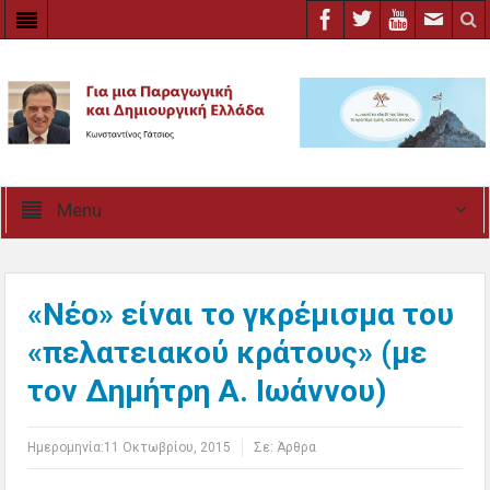
Menu
«Νέο» είναι το γκρέμισμα του
«πελατειακού κράτους» (με
τον Δημήτρη Α. Ιωάννου)
Ημερομηνία:
11 Οκτωβρίου, 2015
Σε:
Άρθρα