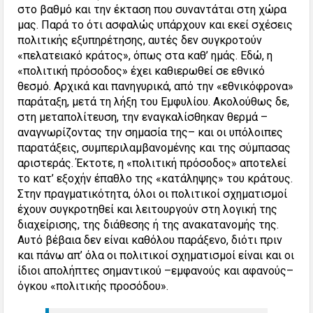
στο βαθμό και την έκταση που συναντάται στη χώρα
μας. Παρά το ότι ασφαλώς υπάρχουν και εκεί σχέσεις
πολιτικής εξυπηρέτησης, αυτές δεν συγκροτούν
«πελατειακό κράτος», όπως στα καθ’ ημάς. Εδώ, η
«πολιτική πρόσοδος» έχει καθιερωθεί σε εθνικό
θεσμό. Αρχικά και πανηγυρικά, από την «εθνικόφρονα»
παράταξη, μετά τη λήξη του Εμφυλίου. Ακολούθως δε,
στη μεταπολίτευση, την εναγκαλίσθηκαν θερμά –
αναγνωρίζοντας την σημασία της– και οι υπόλοιπες
παρατάξεις, συμπεριλαμβανομένης και της σύμπασας
αριστεράς. Έκτοτε, η «πολιτική πρόσοδος» αποτελεί
το κατ’ εξοχήν έπαθλο της «κατάληψης» του κράτους.
Στην πραγματικότητα, όλοι οι πολιτικοί σχηματισμοί
έχουν συγκροτηθεί και λειτουργούν στη λογική της
διαχείρισης, της διάθεσης ή της ανακατανομής της.
Αυτό βέβαια δεν είναι καθόλου παράξενο, διότι πριν
και πάνω απ’ όλα οι πολιτικοί σχηματισμοί είναι και οι
ίδιοι απολήπτες σημαντικού –εμφανούς και αφανούς–
όγκου «πολιτικής προσόδου».