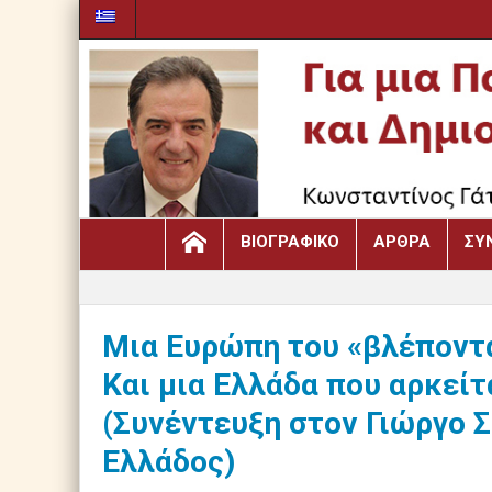
ΒΙΟΓΡΑΦΙΚΌ
ΆΡΘΡΑ
ΣΥ
Μια Ευρώπη του «βλέποντα
Και μια Ελλάδα που αρκείτ
(Συνέντευξη στον Γιώργο 
Ελλάδος)