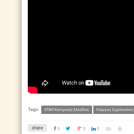
Tags:
STAR Κεντρικής Ελλάδας
Γιώργος Σιμόπουλος
share
0
0
0