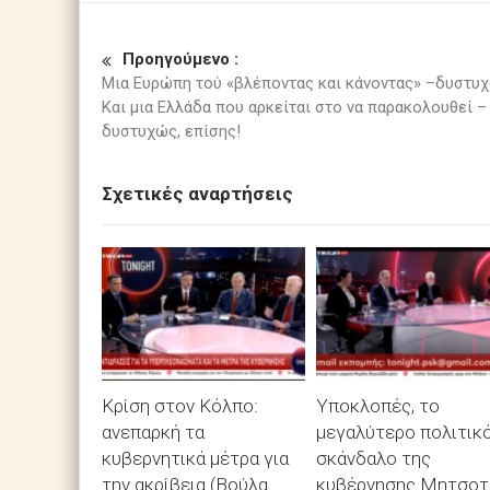
Προηγούμενο :
Μια Ευρώπη τού «βλέποντας και κάνοντας» –δυστυ
Και μια Ελλάδα που αρκείται στο να παρακολουθεί –
δυστυχώς, επίσης!
Σχετικές αναρτήσεις
Κρίση στον Κόλπο:
Υποκλοπές, το
ανεπαρκή τα
μεγαλύτερο πολιτικ
κυβερνητικά μέτρα για
σκάνδαλο της
την ακρίβεια (Βούλα
κυβέρνησης Μητσοτ