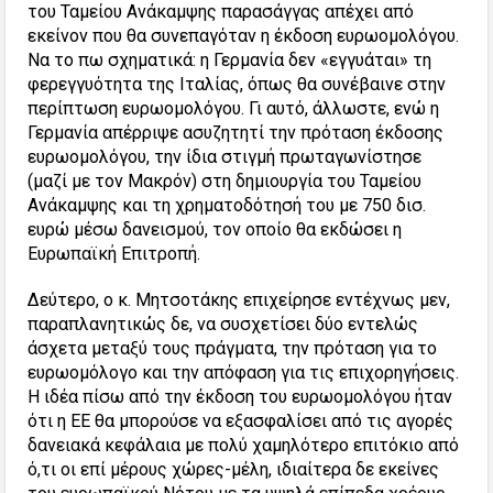
του Ταμείου Ανάκαμψης παρασάγγας απέχει από
εκείνον που θα συνεπαγόταν η έκδοση ευρωομολόγου.
Να το πω σχηματικά: η Γερμανία δεν «εγγυάται» τη
φερεγγυότητα της Ιταλίας, όπως θα συνέβαινε στην
περίπτωση ευρωομολόγου. Γι αυτό, άλλωστε, ενώ η
Γερμανία απέρριψε ασυζητητί την πρόταση έκδοσης
ευρωομολόγου, την ίδια στιγμή πρωταγωνίστησε
(μαζί με τον Μακρόν) στη δημιουργία του Ταμείου
Ανάκαμψης και τη χρηματοδότησή του με 750 δισ.
ευρώ μέσω δανεισμού, τον οποίο θα εκδώσει η
Ευρωπαϊκή Επιτροπή.
Δεύτερο, ο κ. Μητσοτάκης επιχείρησε εντέχνως μεν,
παραπλανητικώς δε, να συσχετίσει δύο εντελώς
άσχετα μεταξύ τους πράγματα, την πρόταση για το
ευρωομόλογο και την απόφαση για τις επιχορηγήσεις.
Η ιδέα πίσω από την έκδοση του ευρωομολόγου ήταν
ότι η ΕΕ θα μπορούσε να εξασφαλίσει από τις αγορές
δανειακά κεφάλαια με πολύ χαμηλότερο επιτόκιο από
ό,τι οι επί μέρους χώρες-μέλη, ιδιαίτερα δε εκείνες