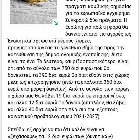
πράγματι κομβικής σημασίας
για το ευρωπαϊκό εγχείρημα.
Συγκρατώ δύο πράγματα. Η
Ευρώπη για πρώτη φορά θα
δανειστεί από τις αγορές ως
Ένωση και όχι ως επί μέρους χώρες,
πραγματοποιώντας το γενέθλιο βήμα της προς την
κατεύθυνση της δημοσιονομικής ενοποίησης. Αυτό
είναι το ένα. Το δεύτερο, και ριζοσπαστικότερο, είναι
ότι από το σύνολο των 750 δισ. ευρώ που θα
δανειστεί, τα 390 δισ. ευρώ θα διατεθούν στις χώρες-
μέλη ως επιχορηγήσεις (ενώ τα υπόλοιπα 360 δισ.
ευρώ υπό μορφή δανείων). Από το σύνολο των πόρων,
η χώρα μας θα λάβει 19 δισ. ευρώ σε επιχορηγήσεις
και άλλα 12 δισ. ευρώ σε δάνεια (επιπλέον, θα λάβει
και άλλα 40 δισ. ευρώ στο πλαίσιο του εξαετούς
κοινοτικού προϋπολογισμού 2021-2027).
Σπεύδω εξ αρχής να πω ότι καλόν είναι να
«ξεχάσουμε» τα 12 δισ. ευρώ των (δυνητικών)