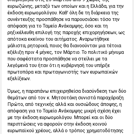
ευρωζώνης, μεταξύ των οποίων και η Ελλάδα, για την
έκδοση ευρωομολόγου. Καθ’ όλη δε τη διάρκεια της
συνέντευξης προσπάθησε να παρουσιάσει τόσο την
απόφαση για το Ταμείο Ανάκαμψης, όσο και τη
ρηξικέλευθη επιλογή της παροχής επιχορηγήσεων, ως
απότοκα εκείνου του αιτήματος. Αναρωτήθηκε
μάλιστα, ρητορικά, ποιος θα διανοούνταν μια τέτοια
εξέλιξη πριν 4 μήνες, τον Μάρτιο. Το πολιτικό μήνυμα
που σαφέστατα προσπάθησε να στείλει με τα
λεγόμενά του ήταν ότι η κυβέρνησή του υπήρξε
πρωτοπόρα και πρωταγωνιστής των ευρωπαϊκών
εξελίξεων.
Όμως, η παραπάνω επιχειρηθείσα διασύνδεση των δύο
θεμάτων από τον κ. Μητσοτάκη συνιστά παραχάραξη.
Πρώτο, από τεχνικής αλλά και ουσιώδους άποψης, η
απόφαση για το Ταμείο Ανάκαμψης μικρή σχέση έχει
με την έκδοση ευρωομολόγου. Μπορεί και οι δύο
περιπτώσεις να αφορούν στην έκδοση κοινού
ευρωπαϊκού χρέους, αλλά ο τρόπος χρηματοδότησης