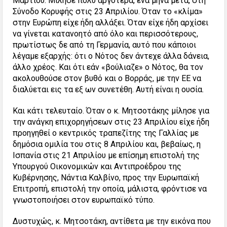
Μαρτίου. Μίλησε πολύ αργότερα, ένα μήνα μετά, στη
Σύνοδο Κορυφής στις 23 Απριλίου. Όταν το «κλίμα»
στην Ευρώπη είχε ήδη αλλάξει. Όταν είχε ήδη αρχίσει
να γίνεται κατανοητό από όλο και περισσότερους,
πρωτίστως δε από τη Γερμανία, αυτό που κάποιοι
λέγαμε εξαρχής: ότι ο Νότος δεν άντεχε άλλα δάνεια,
άλλο χρέος. Και ότι εάν «βούλιαζε» ο Νότος, θα τον
ακολουθούσε στον βυθό και ο Βορράς, με την ΕΕ να
διαλύεται εις τα εξ ων συνετέθη. Αυτή είναι η ουσία.
Και κάτι τελευταίο. Όταν ο κ. Μητσοτάκης μίλησε για
την ανάγκη επιχορηγήσεων στις 23 Απριλίου είχε ήδη
προηγηθεί ο κεντρικός τραπεζίτης της Γαλλίας με
δημόσια ομιλία του στις 8 Απριλίου και, βεβαίως, η
Ισπανία στις 21 Απριλίου με επίσημη επιστολή της
Υπουργού Οικονομικών και Αντιπροέδρου της
Κυβέρνησης, Νάντια Καλβίνο, προς την Ευρωπαϊκή
Επιτροπή, επιστολή την οποία, μάλιστα, φρόντισε να
γνωστοποιήσει στον ευρωπαϊκό τύπο.
Δυστυχώς, κ. Μητσοτάκη, αντίθετα με την εικόνα που