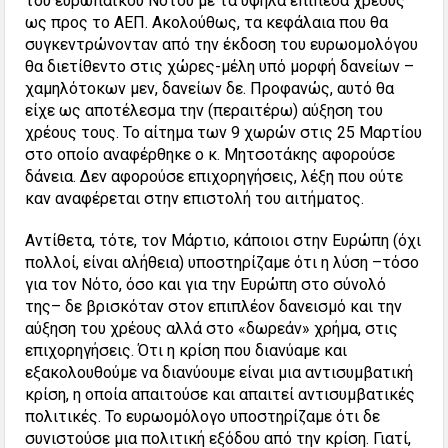
του ευρωπαϊκού Νότου με τα υψηλά επίπεδα χρέους
ως προς το ΑΕΠ. Ακολούθως, τα κεφάλαια που θα
συγκεντρώνονταν από την έκδοση του ευρωομολόγου
θα διετίθεντο στις χώρες-μέλη υπό μορφή δανείων –
χαμηλότοκων μεν, δανείων δε. Προφανώς, αυτό θα
είχε ως αποτέλεσμα την (περαιτέρω) αύξηση του
χρέους τους. Το αίτημα των 9 χωρών στις 25 Μαρτίου
στο οποίο αναφέρθηκε ο κ. Μητσοτάκης αφορούσε
δάνεια. Δεν αφορούσε επιχορηγήσεις, λέξη που ούτε
καν αναφέρεται στην επιστολή του αιτήματος.
Αντίθετα, τότε, τον Μάρτιο, κάποιοι στην Ευρώπη (όχι
πολλοί, είναι αλήθεια) υποστηρίζαμε ότι η λύση –τόσο
για τον Νότο, όσο και για την Ευρώπη στο σύνολό
της– δε βρισκόταν στον επιπλέον δανεισμό και την
αύξηση του χρέους αλλά στο «δωρεάν» χρήμα, στις
επιχορηγήσεις. Ότι η κρίση που διανύαμε και
εξακολουθούμε να διανύουμε είναι μια αντισυμβατική
κρίση, η οποία απαιτούσε και απαιτεί αντισυμβατικές
πολιτικές. Το ευρωομόλογο υποστηρίζαμε ότι δε
συνιστούσε μια πολιτική εξόδου από την κρίση. Γιατί,