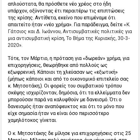
απλούστατα, θα πρόσθετε νέο χρέος στο ήδη
υπάρχον, οξύνοντας έτι περαιτέρω τις επιπτώσεις
της κρίσης. Αντίθετα, εκείνο που επιμέναμε ότι
απαιτείτο ήταν «νέο χρήμα». Για παράδειγμα, δείτε
«Κ.
Γάτσιος και Δ. Ιωάννου, Αντισυμβατικές πολιτικές για
μια αντισυμβατική κρίση, Το Βήμα της Κυριακής, 30-3-
2020»
.
Τότε, τον Μάρτιο, η πρόταση για «δωρεάν» χρήμα, για
επιχορηγήσεις, θεωρήθηκε από πολλούς ως
εξωφρενική. Κάποιοι τη χλεύασαν ως «εξωτική»
(μήπως κάποιοι και από το οικονομικό επιτελείο σας
κ. Μητσοτάκη;). Οι φορείς του συμβατικού τρόπου
σκέψης ισχυρίζονταν, δημόσια, ότι τα ελλείμματα δεν
μπορούσαν παρά να καλυφθούν με δανεισμό. Ότι ο
δανεισμός ήταν αναπόφευκτος και ότι το μόνο που
είχε σημασία ήταν να είναι όσο περισσότερο
χαμηλότοκος γίνεται.
Ο κ. Μητσοτάκης δε μίλησε για επιχορηγήσεις στις 25