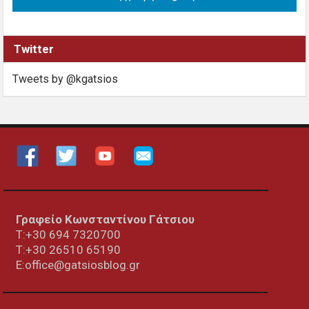
Twitter
Tweets by @kgatsios
Γραφείο Κωνσταντίνου Γάτσιου
Τ:+30 694 7320700
T:+30
26510 65190
E:office@gatsiosblog.gr