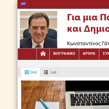
ΒΙΟΓΡΑΦΙΚΌ
ΆΡΘΡΑ
ΣΥ
Grid
List