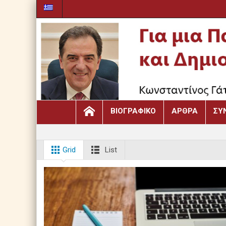
ΒΙΟΓΡΑΦΙΚΌ
ΆΡΘΡΑ
ΣΥ
Grid
List