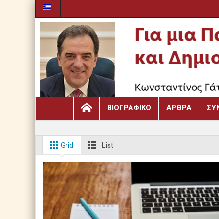
ΒΙΟΓΡΑΦΙΚΌ
ΆΡΘΡΑ
ΣΥ
Grid
List