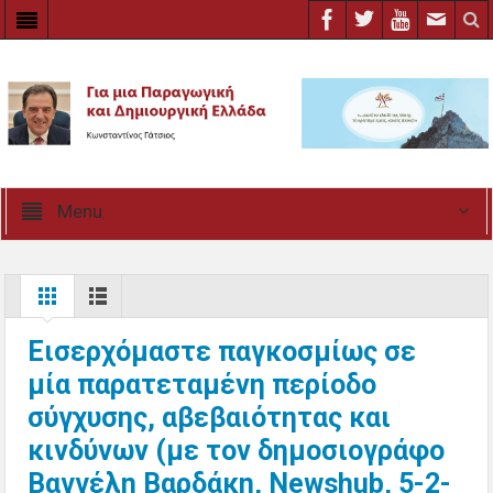
Menu
Εισερχόμαστε παγκοσμίως σε
μία παρατεταμένη περίοδο
σύγχυσης, αβεβαιότητας και
κινδύνων (με τον δημοσιογράφο
Βαγγέλη Βαρδάκη, Newshub, 5-2-