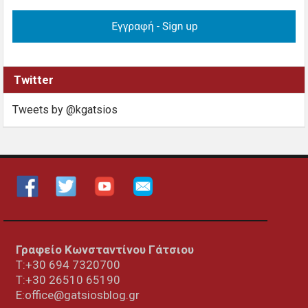
Twitter
Tweets by @kgatsios
Γραφείο Κωνσταντίνου Γάτσιου
Τ:+30 694 7320700
T:+30
26510 65190
E:office@gatsiosblog.gr