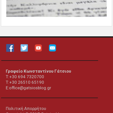
Γραφείο Κωνσταντίνου Γάτσιου
Τ:+30 694 7320700
T:+30
26510 65190
E:office@gatsiosblog.gr
Πολιτική Απορρήτου