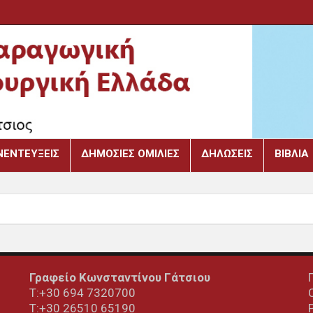
ΝΕΝΤΕΎΞΕΙΣ
ΔΗΜΌΣΙΕΣ ΟΜΙΛΊΕΣ
ΔΗΛΏΣΕΙΣ
ΒΙΒΛΙΑ
Γραφείο Κωνσταντίνου Γάτσιου
Τ:+30 694 7320700
T:+30
26510 65190